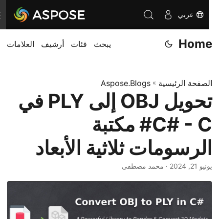
عربي
ت
ب
Home
يبحث
فئات
أرشيف
العلامات
د
ي
ل
الصفحة الرئيسية
»
Aspose.Blogs
ا
تحويل OBJ إلى PLY في
ل
ت
C# - C# مكتبة
ن
ق
الرسومات ثلاثية الأبعاد
ل
يونيو 21, 2024
· محمد مصطفى