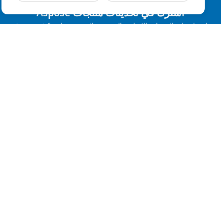
اشترك في تحديثات منتجات Aspose
احصل على النشرات الإخبارية الشهرية والعروض مباشرةً في صندوق
بريدك.
إرسال
الصفحة الرئيسية