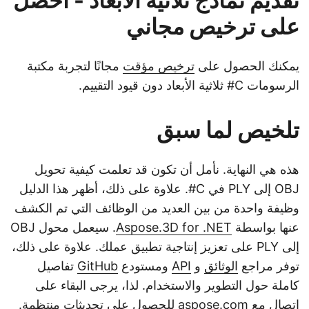
تقديم نماذج ثلاثية الأبعاد - احصل
على ترخيص مجاني
يمكنك الحصول على
ترخيص مؤقت
مجانًا لتجربة مكتبة
الرسومات C# ثلاثية الأبعاد دون قيود التقييم.
تلخيص لما سبق
هذه هي النهاية. نأمل أن تكون قد تعلمت كيفية تحويل
OBJ إلى PLY في C#. علاوة على ذلك، أظهر هذا الدليل
وظيفة واحدة من بين العديد من الوظائف التي تم الكشف
عنها بواسطة
Aspose.3D for .NET
. سيعمل محول OBJ
إلى PLY على تعزيز إنتاجية تطبيق عملك. علاوة على ذلك،
توفر مراجع
الوثائق
و
API
ومستودع
GitHub
تفاصيل
كاملة حول التطوير والاستخدام. لذا، يرجى البقاء على
اتصال مع
aspose.com
للحصول على تحديثات منتظمة.