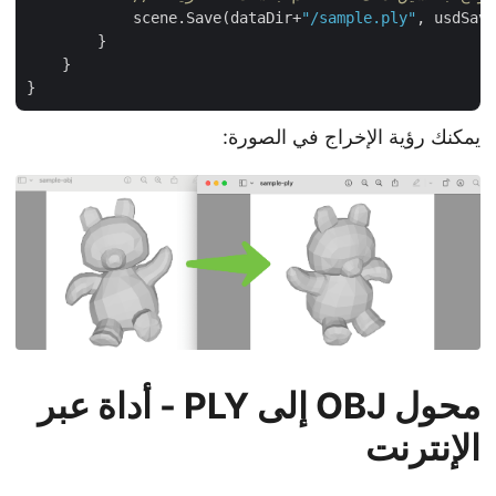
            scene.Save(dataDir+
"/sample.ply"
, usdSav
        }

    }

يمكنك رؤية الإخراج في الصورة:
محول OBJ إلى PLY - أداة عبر
الإنترنت