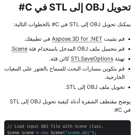
تحويل OBJ إلى STL في C#
يمكنك تحويل OBJ إلى STL في C# بالخطوات التالية:
قم بتثبيت
Aspose.3D for .NET
في تطبيقك.
قم بتحميل ملف OBJ المدخل باستخدام فئة
Scene
.
تهيئة
STLSaveOptions
كائن فئة.
قم بتكوين مسارات البحث للسماح بالعثور على التبعيات
الخارجية.
تحويل ملف OBJ إلى STL.
يوضح مقتطف الشفرة أدناه كيفية تحويل OBJ إلى STL
في C#:
// Load input OBJ file with Scene class.
Scene scene = 
new
 Scene(
"scene.obj"
);
