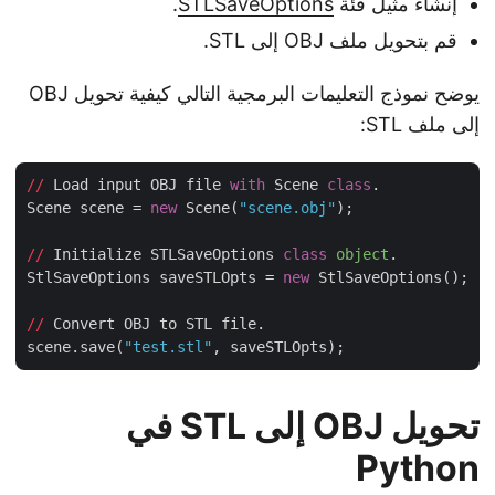
إنشاء مثيل فئة
STLSaveOptions
.
قم بتحويل ملف OBJ إلى STL.
يوضح نموذج التعليمات البرمجية التالي كيفية تحويل OBJ
إلى ملف STL:
//
 Load input OBJ file 
with
 Scene 
class
.

Scene scene = 
new
 Scene(
"scene.obj"
);

//
 Initialize STLSaveOptions 
class
object
.
StlSaveOptions saveSTLOpts = 
new
 StlSaveOptions();

//
 Convert OBJ to STL file.

scene.save(
"test.stl"
تحويل OBJ إلى STL في
Python