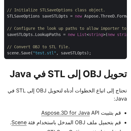
// Initialize STLSaveOptions class object.
STLSaveOptions saveSTLOpts = 
new
 Aspose.ThreeD.Forma
// Configure the look up paths to allow importer to
saveSTLOpts.LookupPaths = 
new
List
<
string
>(
new
stri
// Convert OBJ to STL file.
scene.Save(
"test.stl"
تحويل OBJ إلى STL في Java
تحتاج إلى اتباع الخطوات أدناه لتحويل OBJ إلى STL في
Java:
قم بتثبيت
API
Aspose.3D for Java
قم بتحميل ملف OBJ المدخل باستخدام فئة
Scene
.