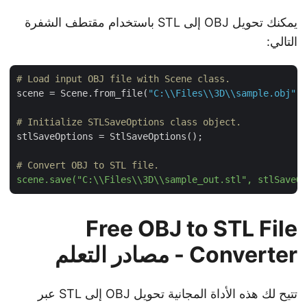
يمكنك تحويل OBJ إلى STL باستخدام مقتطف الشفرة
التالي:
# Load input OBJ file with Scene class.
scene = Scene.from_file(
"C:\\Files\\3D\\sample.obj"
)
# Initialize STLSaveOptions class object.
stlSaveOptions = StlSaveOptions();

# Convert OBJ to STL file.
scene.save("C:\\Files\\3D\\sample_out.stl", stlSave
Free OBJ to STL File
Converter - مصادر التعلم
تتيح لك هذه الأداة المجانية تحويل OBJ إلى STL عبر