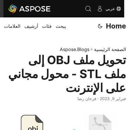
عربي
ت
ب
Home
يبحث
فئات
أرشيف
العلامات
د
ي
ل
الصفحة الرئيسية
»
Aspose.Blogs
ا
تحويل ملف OBJ إلى
ل
ت
ملف STL - محول مجاني
ن
ق
على الإنترنت
ل
فبراير 9, 2023
· فرحان رضا