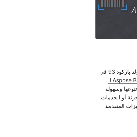
بناء مولد باركود 93 في
Aspose.BarCode لـ
تنوعها وسهولة
ء كنت في مجال التجزئة أو الخدمات
يزات المتقدمة