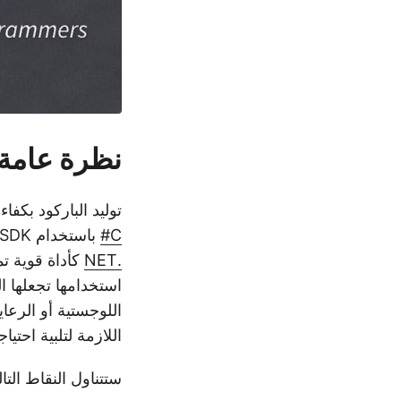
نظرة عامة
توليد الباركود بكف
C#
باستخدام SDK موثوق يمكن أن يبسط العمليات ويعزز الإنتاجية. تبرز
.NET
كأداة قوية تم
اللوجستية أو الرعا
اللازمة لتلبية احتيا
ستتناول النقاط التا