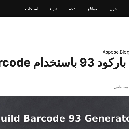
حول
المواقع
الدعم
شراء
المنتجات
Aspose.Blo
بناء مولد باركود 93
 مصطفى