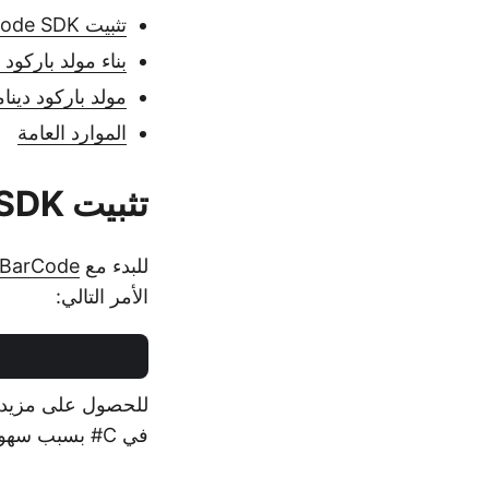
تثبيت C# Barcode SDK
بناء مولد باركود 93 في C# - مقتطف الشيفرة
مولد باركود دينا
الموارد العامة
تثبيت C# Barcode SDK
للبدء مع
pose.BarCode
الأمر التالي:
للحصول على مزيد م
في C# بسبب سهولة تكاملها ومرونتها وخيارات التخصيص المتقدمة.