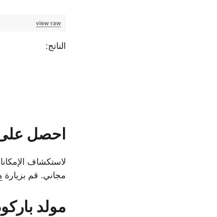
view raw
الناتج:
احصل على 
لاستكشاف الإمكانات
مجاني. قم بزيارة
ه
مولد باركود