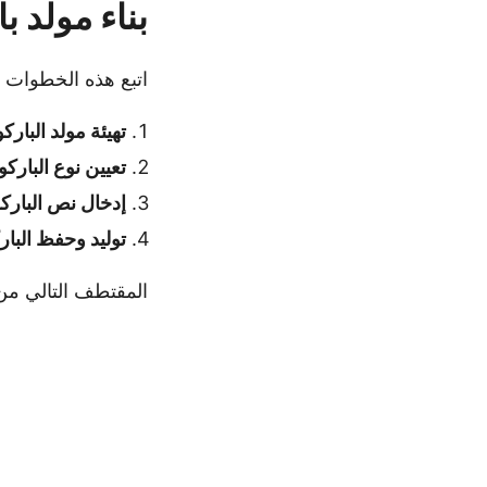
بناء مولد باركود 93 في C# - 
اتبع هذه الخطوات
تهيئة مولد الباركو
تعيين نوع الباركو
إدخال نص البارك
توليد وحفظ البار
المقتطف التالي من الشيفرة C# ي