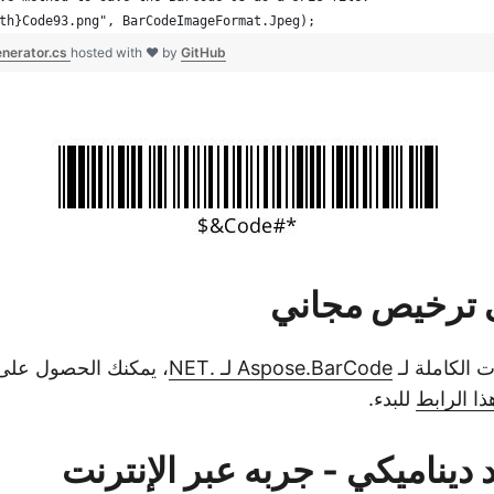
th}Code93.png", BarCodeImageFormat.Jpeg);
nerator.cs
hosted with ❤ by
GitHub
ترخيص مجاني
 الكاملة لـ
Aspose.BarCode لـ .NET
، يمكنك الحصول على
ذا الرابط
للبدء.
 ديناميكي - جربه عبر الإنترنت