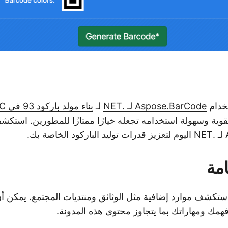
تخدام
Aspose.BarCode لـ .NET
لـ
بناء مولد باركود 93 في C#
القوية وسهولة استخدامه تجعله خيارًا ممتازًا للمطورين. استك
اليوم لتعزيز قدرات توليد الباركود الخاصة بك.
امة
 استكشف موارد إضافية مثل الوثائق ومنتديات المجتمع. يمكن 
همك ومهاراتك بما يتجاوز محتوى هذه المدونة.