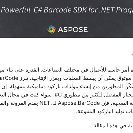
اءة أمر حاسم للأعمال في مختلف الصناعات. القدرة على
كّن المطورين من إنشاء مولدات باركود ديناميكية بسهولة. إن 
استخدامها تجعلها الخيار المفضل للكثير من مطوري C#. سوا
ية الصحية، فإن
Aspose.BarCode لـ .NET
يقدم المرونة والم
جات توليد الباركود المتنوعة.
لية في هذه المقالة: