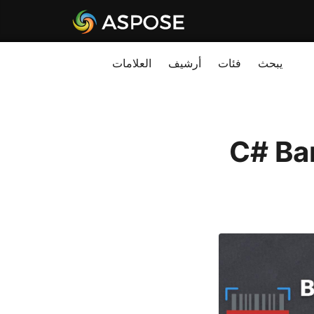
يبحث
فئات
أرشيف
العلامات
 باستخدام C# Barcode