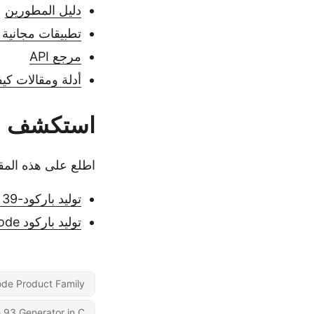
دليل المطورين
تطبيقات مجانية ع
مرجع API
أدلة ومقالات كيف
استكشف
اطلع على هذه المقا
توليد باركود-39 في C# برمجيًا
توليد باركود DotCode في C#
de Product Family
 93 Generator in C#