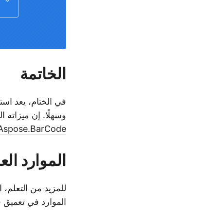
الخاتمة
في الختام، يعد اس
وسهلًا. إن ميزاته 
Aspose.BarCode لـ .NET
الموارد الع
للمزيد من التعلم،
الموارد في تعميق ف