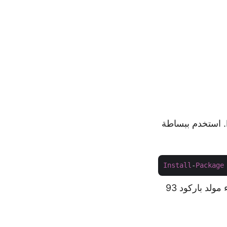
، يمكنك تثبيته بسهولة عبر مدير حزم NuGet. استخدم ببساطة
Install
-
Package
. هذه المكتبة مثالية لبناء مولد باركود 93