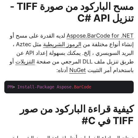
مسح الباركود من صورة TIFF -
تنزيل C# API
Aspose.BarCode for .NET
لديه القدرة على مسح أو
إنشاء أنواع مختلفة من
الرموز الشريطية
مثل Aztec ،
البريد السويسري ، إلخ. يمكنك بسهولة إعداد API عن
طريق تنزيل ملف DLL المرجعي من صفحة
التنزيلات
أو
باستخدام أمر التثبيت
NuGet
أدناه:
PM
> 
Install-Package
Aspose
.BarCode
كيفية قراءة الباركود من صور
TIFF في C#