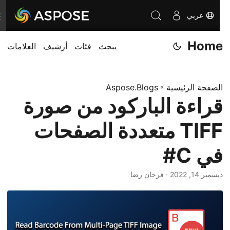
عربي
ت
ب
Home
يبحث
فئات
أرشيف
العلامات
د
ي
ل
الصفحة الرئيسية
»
Aspose.Blogs
ا
قراءة الباركود من صورة
ل
ت
TIFF متعددة الصفحات
ن
ق
في C#
ل
ديسمبر 14, 2022
· فرحان رضا