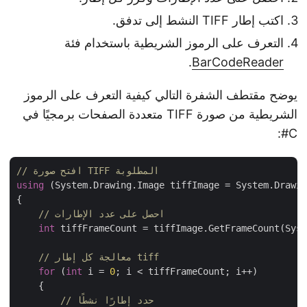
اكتب إطار TIFF النشط إلى تدفق.
التعرف على الرموز الشريطية باستخدام فئة
.
BarCodeReader
يوضح مقتطف الشفرة التالي كيفية التعرف على الرموز
الشريطية من صورة TIFF متعددة الصفحات برمجيًا في
C#:
// افتح صورة TIFF المطلوبة
using
 (System.Drawing.Image tiffImage = System.Draw
{

// احصل على عدد الإطارات
int
 tiffFrameCount = tiffImage.GetFrameCount(Sys
// معالجة كل إطار tiff
for
 (
int
 i = 
0
; i < tiffFrameCount; i++)

    {

// حدد إطارًا نشطًا