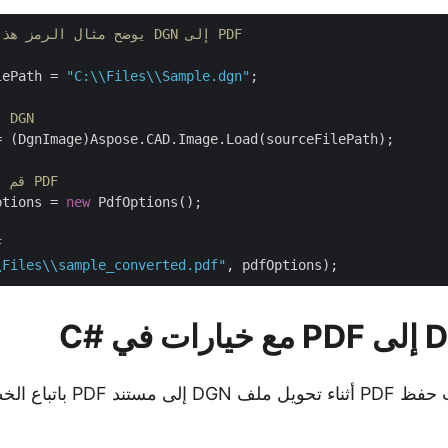
// يوضح مثال الرمز هذا كيفية تحويل DGN إلى PDF
lePath = 
"C:\\Files\\Sample.dgn"
;

// قم بتحميل ملف DGN
= (DgnImage)Aspose.CAD.Image.Load(sourceFilePath);

// قم بتهيئة خيارات PDF
ptions = 
new
 PdfOptions();

/
\Files\\sample_converted.pdf"
يمكننا تحديد خيارات حفظ PDF أثناء تح