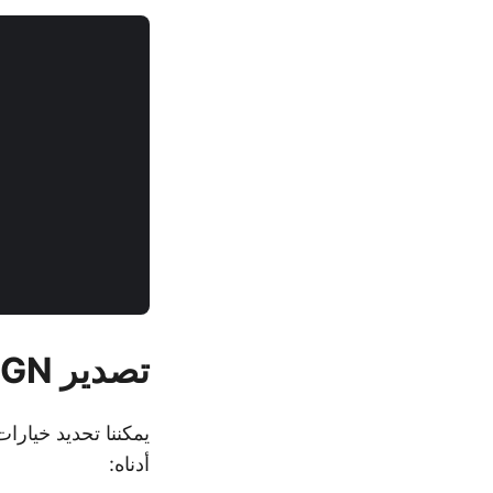
تصدير DGN إلى PDF مع خيارات في #C
أدناه: