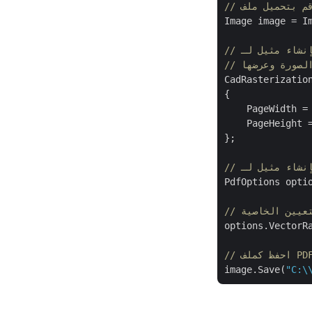
Image image = Im
 الصورة وعرضها
CadRasterizatio
{

    PageWidth =
    PageHeight 
};

PdfOptions opti
options.VectorRa
/ احفظ كملف PDF
image.Save(
"C:\