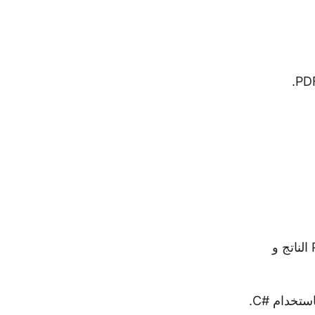
أخيرًا ، قم باستدعاء طريقة Save () لحفظه كملف PDF. يأخذ مسار ملف PDF الناتج و