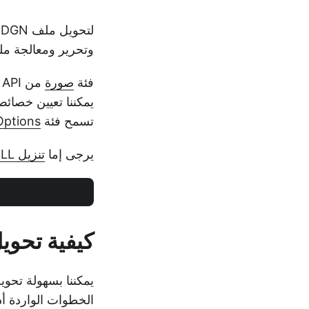
لتحويل ملف DGN إلى مستند PDF ، سنستخدم
وتحرير ومعالجة ملفات 
فئة
صورة
من API هي الفئة الأساسية لجميع أنواع الرسومات. تمثل الفئة
يمكننا تعيين خصائص PageWidth و PageHeight باستخدا
تسمح فئة
Options
يرجى إما
تنزيل DLL
كيفية تحويل ملف DGN إلى 
الخطوات الواردة أدن