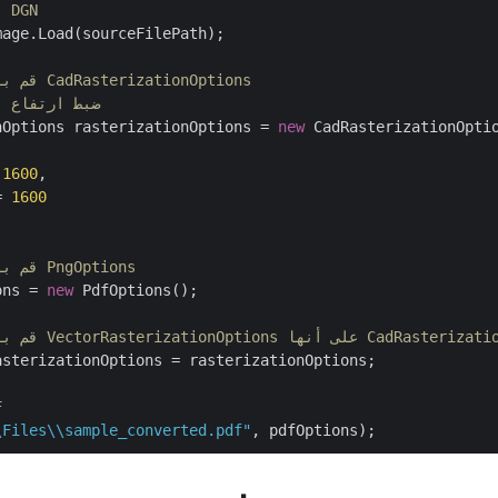
// قم بتحميل ملف DGN
age.Load(sourceFilePath);

// قم بإنشاء مثيل لـ CadRasterizationOptions 
// ضبط ارتفاع
nOptions rasterizationOptions = 
new
 CadRasterizationOptio
 
1600
,

= 
1600
// قم بإنشاء مثيل لـ PngOptions
ons = 
new
 PdfOptions();

VectorRasterization على أنها CadRasterizationOptions
sterizationOptions = rasterizationOptions;

/
\Files\\sample_converted.pdf"