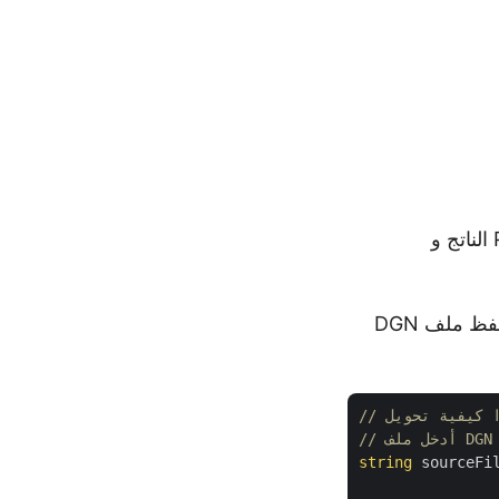
أخيرًا ، قم باستدعاء طريقة Save () لحفظه كملف PDF. يأخذ مسار ملف PDF الناتج و
يوضح نموذج التعليمات البرمجية التالي كيفية تحديد ارتفاع الصفحة وعرضها أثناء حفظ ملف DGN
// أدخل ملف DGN
string
 sourceFi