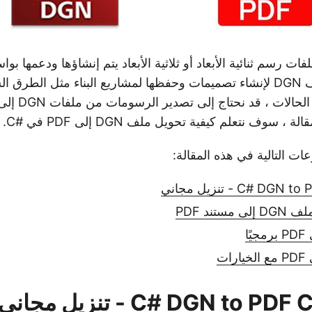
ات رسم ثنائية الأبعاد أو ثلاثية الأبعاد يتم إنشاؤها ودعمها ب
CAD. يستخدم ملف DGN لإنشاء تصميمات وحفظها لمشاريع البناء مثل الط
لات ، قد نحتاج إلى تصدير الرسومات من ملفات DGN إلى مستندات
، سوف نتعلم كيفية تحويل ملف DGN إلى PDF في #C.
ات التالية في هذه المقالة:
C#  - تنزيل مجاني
تند PDF
C# DGN to  - تنزيل مجاني