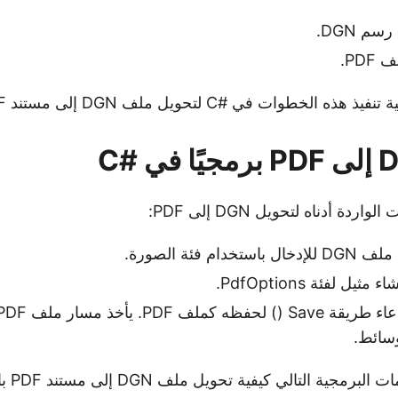
م DGN.
 الخطوات في #C لتحويل ملف DGN إلى مستند PDF.
دة أدناه لتحويل DGN إلى PDF:
دام فئة الصورة.
يل لفئة PdfOptions.
ة التالي كيفية تحويل ملف DGN إلى مستند PDF باستخدام #C.