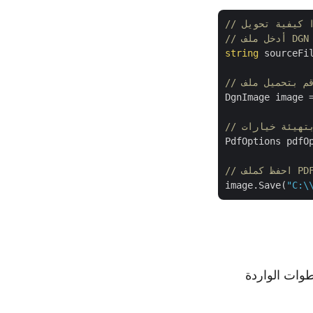
// أدخل ملف DGN
string
 sourceFi
DgnImage image 
PdfOptions pdfO
/ احفظ كملف PDF
image.Save(
"C:\
ويل ملف DGN إلى مستند PDF باتباع الخطوات الواردة