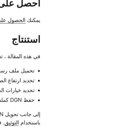
احصل على 
يمكنك
الحصول عل
استنتاج
في هذه المقالة ، تع
تحميل ملف رسم DGN موجو
تحديد ارتفاع ال
تحديد خيارات ال
حفظ DGN كملف PDF في #C.
باستخدام
التوثيق
. 