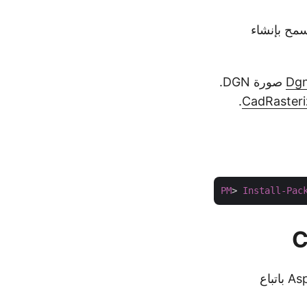
 يسمح بإنشاء
Dg
صورة DGN.
.
CadRasteri
PM
> 
Install-Pac
يمكننا بسهولة تحويل ملف DGN إلى مستند PDF باستخدام Aspose.CAD for .NET باتباع