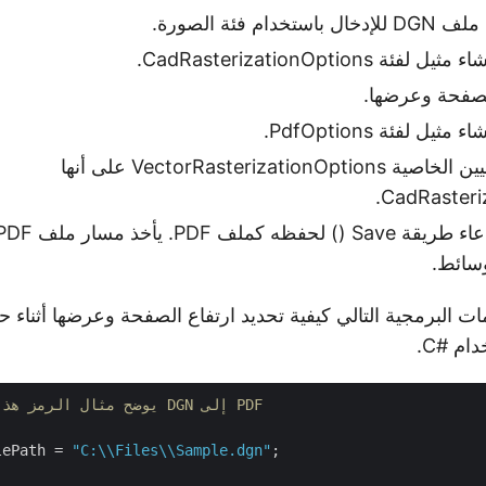
دام فئة الصورة.
 CadRasterizationOptions.
لصفحة وعرضها.
يل لفئة PdfOptions.
بعد ذلك ، قم بتعيين الخاصية VectorRasterizationOptions على أنها
CadRasteri
// يوضح مثال الرمز هذا كيفية تحويل DGN إلى PDF
lePath = 
"C:\\Files\\Sample.dgn"
;
