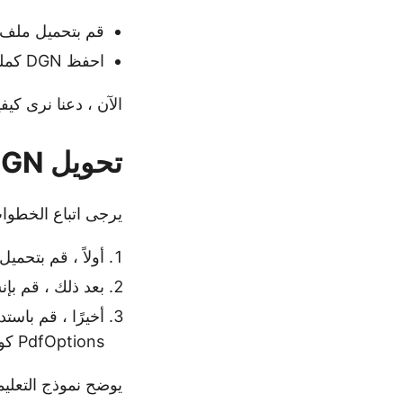
قم بتحميل ملف رس
احفظ DGN كملف PDF.
الآن ، دعنا نرى كيفية تنفيذ هذه
تحويل DGN إلى PDF برمجيًا في #C
يرجى اتباع الخطوات الوار
أولاً ، قم بتحميل ملف DGN للإدخال باستخ
بعد ذلك ، قم بإنشاء مث
PdfOptions كوسائط.
يوضح نموذج التعليمات البرمجي