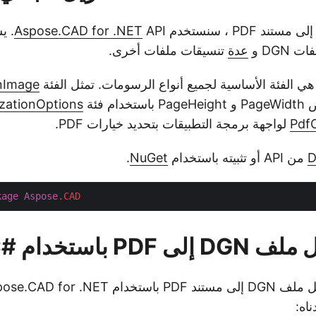
Aspose.CAD for .NET
API.
DGN و
عدة
تنسيقات ملفات أخرى.
nImage
م فئة
zationOptions
Pdf
لواجهة برمجة التطبيقات بتحديد خيارات PDF.
من API أو تثبيته باستخدام
NuGet
.
kage
Aspose
.CAD
PDF باستخدام #C
اه: