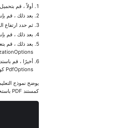
أولاً ، قم بتحميل ملف DGN للإدخال باستخ
بعد ذلك ، قم بإنشاء مثيل لفئة
ثم حدد ارتفاع ا
بعد ذلك ، قم بإنشاء مث
zationOptions.
PdfOptions كوسائط.
كمستند PDF باستخدام #C.