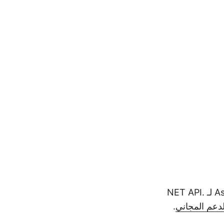
إلى جانب تحويل DGN إلى PDF في #C ، يمكنك معرفة المزيد حول Aspose.CAD لـ .NET API
لدعم المجاني
.