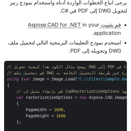
يرجى اتباع الخطوات الواردة أدناه واستخدام نموذج رمز
لتحويل DWG إلى PDF في #C.
قم بتثبيت Aspose.CAD for .NET
in your
application.
استخدم نموذج التعليمات البرمجية التالي لتحميل ملف
DWG وتحويله إلى PDF:
ضح مثال الكود هذا كيفية تحويل DWG إلى PDF في C#
DWG في مثيل للصورة عبر طريقة التحميل الخاصة به
using
 (
var
 image = Image.Load(
"C:\\Files\\Sample.dw
{

وعرضها
var
 rasterizationOptions = 
new
 Aspose.CAD.ImageO
    {

        PageWidth = 
1600
,

        PageHeight = 
1600
    };
