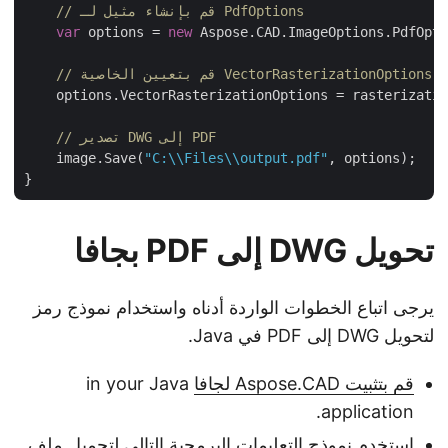
// قم بإنشاء مثيل لـ PdfOptions
var
 options = 
new
 Aspose.CAD.ImageOptions.PdfOpt
    options.VectorRasterizationOptions = rasterizati
// تصدير DWG إلى PDF
    image.Save(
"C:\\Files\\output.pdf"
, options);

تحويل DWG إلى PDF بجافا
يرجى اتباع الخطوات الواردة أدناه واستخدام نموذج رمز
لتحويل DWG إلى PDF في Java.
قم بتثبيت Aspose.CAD لجافا
in your Java
application.
استخدم نموذج التعليمات البرمجية التالي لتحميل ملف