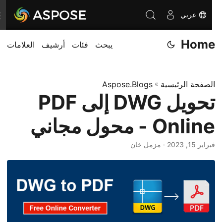
عربي
ت
ب
Home
يبحث
فئات
أرشيف
العلامات
د
ي
ل
الصفحة الرئيسية
»
Aspose.Blogs
ا
تحويل DWG إلى PDF
ل
ت
Online - محول مجاني
ن
ق
فبراير 15, 2023
· مزمل خان
ل