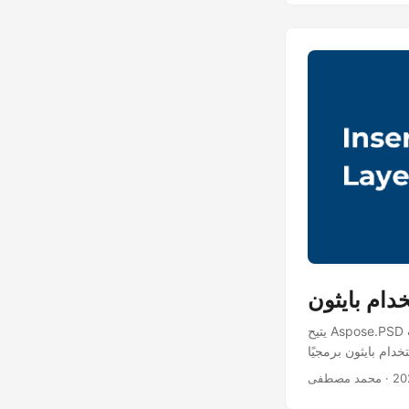
ام بايثون
يتيح Aspose.PSD لبايثون للمطورين تعديل ملفات PSD بسهولة. دعونا نتعلم كيفية إدراج صورة في طبقة فوتوشوب
· محمد مصطفى