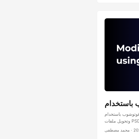
عبر .NET. يوفر هذا SDK ميزات لإنشاء وتحرير
· محمد مصطفى