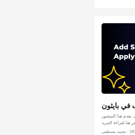
في بايثون
Aspose لبايثون عبر .NET.
· محمد مصطفى