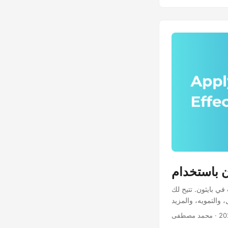
 لبايثون إضافة أنواع مختلفة
· محمد مصطفى