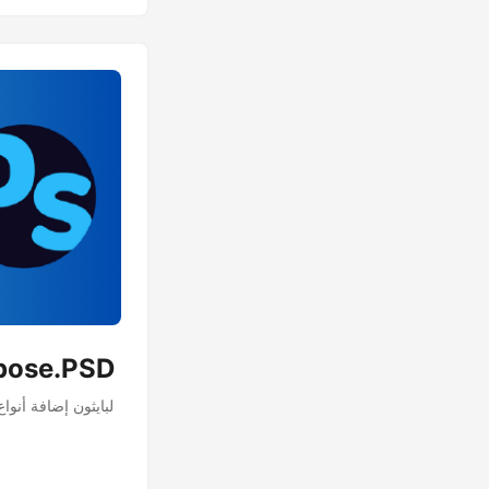
تطبيق تأثيرات طبقات فوتوشوب في بايثون با