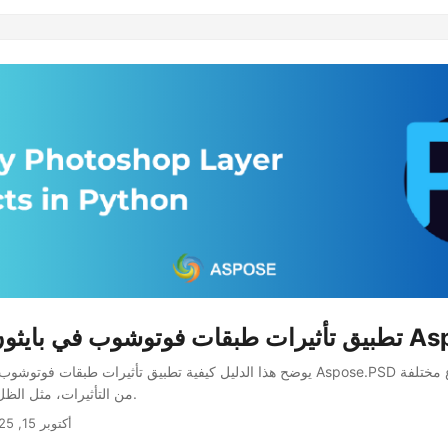
ستخدام Aspose.PSD
يوضح هذا الدليل كيفية تطبيق تأثيرات طبقات فوتوشوب في بايثون. تتيح لك Aspose.PSD
من التأثيرات، مثل الظل، والتمويه، والمزيد.
أكتوبر 15, 2025