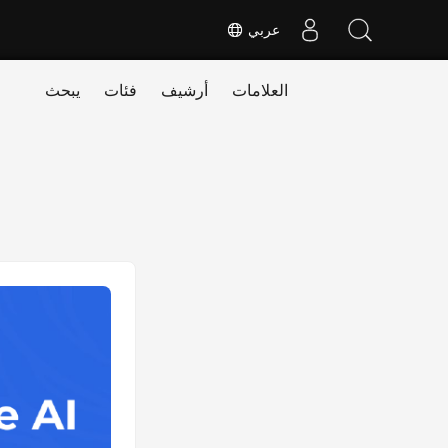
عربي
العلامات
أرشيف
فئات
يبحث