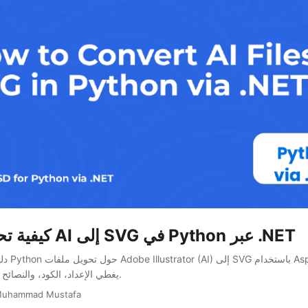
كيفية تحويل ملفات AI إلى SVG في Python عبر .NET
دليل مختص
Python via .NET، يغطي الإعداد، الكود، والنصائح.
Muhammad Mustafa