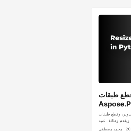
في بايثون باستخدام
Aspose.
ثون باستخدام Aspose.PSD لبايثون عبر .NET. هذا SDK لبايثون سهل
· محمد مصطفى