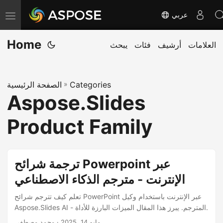
عربي
ت
ب
Home
العلامات
أرشيف
فئات
يبحث
د
ي
ل
Categories
»
الصفحة الرئيسية
ا
Aspose.Slides
ل
ت
Product Family
ن
ق
ل
ترجمة شرائح Powerpoint عبر
الإنترنت - مترجم الذكاء الاصطناعي
تعلم كيف تترجم شرائح PowerPoint عبر الإنترنت باستخدام وكيل
Aspose.Slides AI - المترجم. يبرز هذا المقال الميزات البارزة للأداة.
مايو 14, 2025
· محمد مصطفى