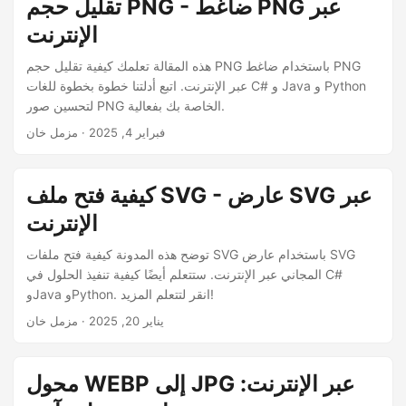
تقليل حجم PNG - ضاغط PNG عبر
الإنترنت
هذه المقالة تعلمك كيفية تقليل حجم PNG باستخدام ضاغط PNG
عبر الإنترنت. اتبع أدلتنا خطوة بخطوة للغات C# و Java و Python
لتحسين صور PNG الخاصة بك بفعالية.
فبراير 4, 2025
· مزمل خان
كيفية فتح ملف SVG - عارض SVG عبر
الإنترنت
توضح هذه المدونة كيفية فتح ملفات SVG باستخدام عارض SVG
المجاني عبر الإنترنت. ستتعلم أيضًا كيفية تنفيذ الحلول في C#
وJava وPython. انقر لتتعلم المزيد!
يناير 20, 2025
· مزمل خان
محول WEBP إلى JPG عبر الإنترنت: