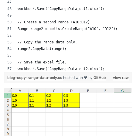
workbook.Save("CopyRangeData_out1.xlsx");
// Create a second range (A10:D12).
Range range2 = cells.CreateRange("A10", "D12");
// Copy the range data only.
range2.CopyData(range);
// Save the excel file.
workbook.Save("CopyRangeData_out2.xlsx");
blog-copy-range-data-only.cs
hosted with ❤ by
GitHub
view raw