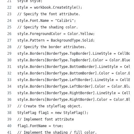
Style style;
style = workbook.CreateStyle();
// Specify the font attribute.
style.Font.Name = "Calibri";
// Specify the shading color.
style.ForegroundColor = Color.Yellow;
style.Pattern = BackgroundType.Solid;
// Specify the border attributes.
style.Borders[BorderType.TopBorder].LineStyle = CellBo
style.Borders[BorderType.TopBorder].Color = Color.Blue
style.Borders[BorderType.BottomBorder].LineStyle = Cel
style.Borders[BorderType.BottomBorder].Color = Color.B
style.Borders[BorderType.LeftBorder].LineStyle = CellB
style.Borders[BorderType.LeftBorder].Color = Color.Blu
style.Borders[BorderType.RightBorder].LineStyle = Cell
style.Borders[BorderType.RightBorder].Color = Color.Bl
// Create the styleflag object.
StyleFlag flag1 = new StyleFlag();
// Implement font attribute
flag1.FontName = true;
// Implement the shading / fill color.