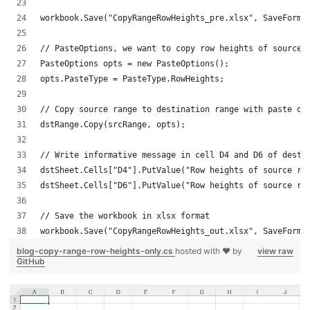
workbook.Save("CopyRangeRowHeights_pre.xlsx", SaveForm
// PasteOptions, we want to copy row heights of source
PasteOptions opts = new PasteOptions();
opts.PasteType = PasteType.RowHeights;
// Copy source range to destination range with paste o
dstRange.Copy(srcRange, opts);
// Write informative message in cell D4 and D6 of dest
dstSheet.Cells["D4"].PutValue("Row heights of source r
dstSheet.Cells["D6"].PutValue("Row heights of source r
// Save the workbook in xlsx format
workbook.Save("CopyRangeRowHeights_out.xlsx", SaveForm
blog-copy-range-row-heights-only.cs
hosted with ❤ by
view raw
GitHub