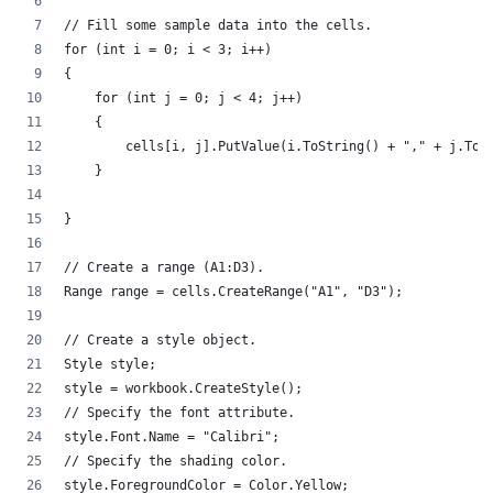
// Fill some sample data into the cells.
for (int i = 0; i < 3; i++)
{
    for (int j = 0; j < 4; j++)
    {
        cells[i, j].PutValue(i.ToString() + "," + j.To
    }
}
// Create a range (A1:D3).
Range range = cells.CreateRange("A1", "D3");
// Create a style object.
Style style;
style = workbook.CreateStyle();
// Specify the font attribute.
style.Font.Name = "Calibri";
// Specify the shading color.
style.ForegroundColor = Color.Yellow;