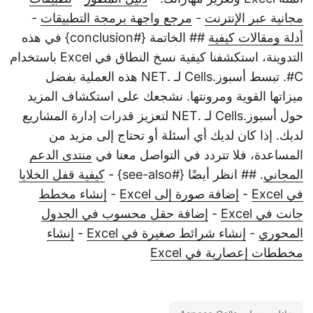
مجانية عبر الإنترنت
-
مرجع واجهة برمجة التطبيقات
-
أدلة ومقالات كيفية
## الخاتمة {#conclusion} في هذه
التدوينة، استكشفنا كيفية نسخ النطاق في Excel باستخدام
C#. تبسط أسبوز.Cells لـ .NET هذه العملية بفضل
ميزاتها القوية ومرونتها. نشجعك على استكشاف المزيد
حول أسبوز.Cells لـ .NET لتعزيز قدرات إدارة المشاريع
لديك. إذا كان لديك أي أسئلة أو تحتاج إلى مزيد من
المساعدة، فلا تتردد في التواصل معنا في
منتدى الدعم
المجاني
. ## انظر أيضًا {#see-also} -
كيفية قفل الخلايا
في Excel
-
إضافة صورة إلى Excel
-
إنشاء مخطط
جانت في Excel
-
إضافة حقل محسوب في الجدول
المحوري
-
إنشاء شرائط صغيرة في Excel
-
إنشاء
مخططات إعصارية في Excel