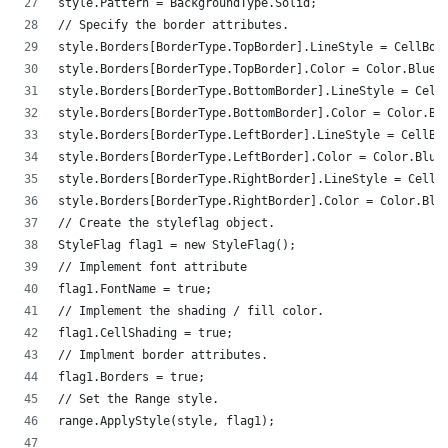
style.Pattern = BackgroundType.Solid;
// Specify the border attributes.
style.Borders[BorderType.TopBorder].LineStyle = CellBo
style.Borders[BorderType.TopBorder].Color = Color.Blue
style.Borders[BorderType.BottomBorder].LineStyle = Cel
style.Borders[BorderType.BottomBorder].Color = Color.B
style.Borders[BorderType.LeftBorder].LineStyle = CellB
style.Borders[BorderType.LeftBorder].Color = Color.Blu
style.Borders[BorderType.RightBorder].LineStyle = Cell
style.Borders[BorderType.RightBorder].Color = Color.Bl
// Create the styleflag object.
StyleFlag flag1 = new StyleFlag();
// Implement font attribute
flag1.FontName = true;
// Implement the shading / fill color.
flag1.CellShading = true;
// Implment border attributes.
flag1.Borders = true;
// Set the Range style.
range.ApplyStyle(style, flag1);