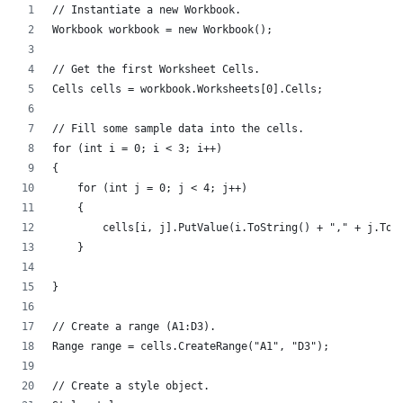
// Instantiate a new Workbook.
Workbook workbook = new Workbook();
// Get the first Worksheet Cells.
Cells cells = workbook.Worksheets[0].Cells;
// Fill some sample data into the cells.
for (int i = 0; i < 3; i++)
{
    for (int j = 0; j < 4; j++)
    {
        cells[i, j].PutValue(i.ToString() + "," + j.To
    }
}
// Create a range (A1:D3).
Range range = cells.CreateRange("A1", "D3");
// Create a style object.