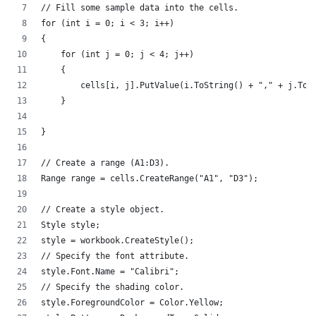
// Fill some sample data into the cells.
for (int i = 0; i < 3; i++)
{
    for (int j = 0; j < 4; j++)
    {
        cells[i, j].PutValue(i.ToString() + "," + j.To
    }
}
// Create a range (A1:D3).
Range range = cells.CreateRange("A1", "D3");
// Create a style object.
Style style;
style = workbook.CreateStyle();
// Specify the font attribute.
style.Font.Name = "Calibri";
// Specify the shading color.
style.ForegroundColor = Color.Yellow;