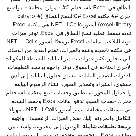
النطاق في Excel باستخدام C#
-
موارد مجانية
-
مواضيع
أخرى
## مكتبة C# Excel لنسخ النطاق {#csharp-
excel-library}
أسبوز.Cells لـ .NET
هي مكتبة Excel
قوية تبسط عملية نسخ النطاق في Excel. توفر ميزات
قوية للتلاعب بملفات Excel برمجيًا. أسبوز.Cells لـ .NET
هي مكتبة ناضجة وغنية بالميزات، تقدم العديد من الوظائف
التي تتجاوز بكثير قدرات تصدير البيانات البسيطة للمكونات
الأخرى المتاحة في السوق. توفر واجهة برمجة التطبيقات
القدرات لتصدير البيانات، تنسيق جداول البيانات إلى أدق
مستوى، استيراد وتصدير الصور، إنشاء الرسوم البيانية
والجداول المحورية، تطبيق وحساب صيغ معقدة باستخدام
محرك حساب الصيغ، تدفق بيانات Excel وحفظ النتيجة
في تنسيقات مختلفة. تتميز أسبوز.Cells لـ .NET بسهولة
التكامل والمرونة. إليك بعض الميزات الرئيسية: -
واجهة
برمجة تطبيقات شاملة
: الوصول إلى مجموعة واسعة من
وظائف Excel. -
تخصيص متقدم
: تخصيص الرسوم البيانية