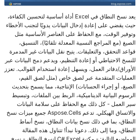
يعد نسخ النطاق في Excel أداة أساسية لتحسين الكفاءة،
حيث يقضي على إعادة إدخال البيانات يدويًا لتجنب الأخطاء
وتوفير الوقت، مع الحفاظ على العناصر الأساسية مثل
الصيغ (مع المراجع النسبية المعدلة تلقائيًا)، التنسيق،
قواعد التحقق، والتعليقات. يتيح نقل البيانات غير المدمرة
للنسخ الاحتياطي أو إعادة التنظيم، ويدعم دمج البيانات عبر
الأوراق/دفاتر العمل، ويسهل إعادة استخدام القوالب. تعزز
العمليات المتقدمة عبر لصق خاص (مثل لصق القيم،
الصيغ، أو إجراء الحسابات) الإنتاجية، مما يسمح بتحديث
الرسوم البيانية الديناميكية، الربط بين الملفات، وتبسيط
سير العمل - كل ذلك مع الحفاظ على سلامة البيانات
والاتساق الهيكلي. تدعم Aspose.Cells جميع ميزات نسخ
النطاق، بما في ذلك نسخ بيانات النطاق، نسخ أنماط
النطاق، وما إلى ذلك. دعونا نبدأ! تتناول هذه المقالة
المواضيع التالية: -
مكتبة C# Excel لنسخ النطاق
-
نسخ