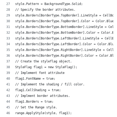
style.Pattern = BackgroundType.Solid;
// Specify the border attributes.
style.Borders[BorderType.TopBorder].LineStyle = CellBo
style.Borders[BorderType.TopBorder].Color = Color.Blue
style.Borders[BorderType.BottomBorder].LineStyle = Cel
style.Borders[BorderType.BottomBorder].Color = Color.B
style.Borders[BorderType.LeftBorder].LineStyle = CellB
style.Borders[BorderType.LeftBorder].Color = Color.Blu
style.Borders[BorderType.RightBorder].LineStyle = Cell
style.Borders[BorderType.RightBorder].Color = Color.Bl
// Create the styleflag object.
StyleFlag flag1 = new StyleFlag();
// Implement font attribute
flag1.FontName = true;
// Implement the shading / fill color.
flag1.CellShading = true;
// Implment border attributes.
flag1.Borders = true;
// Set the Range style.
range.ApplyStyle(style, flag1);