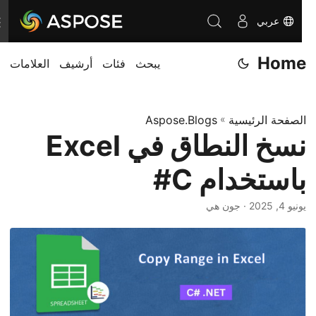
عربي
ت
ب
Home
يبحث
فئات
أرشيف
العلامات
د
ي
ل
الصفحة الرئيسية
»
Aspose.Blogs
ا
نسخ النطاق في Excel
ل
ت
باستخدام C#
ن
ق
يونيو 4, 2025
· جون هي
ل