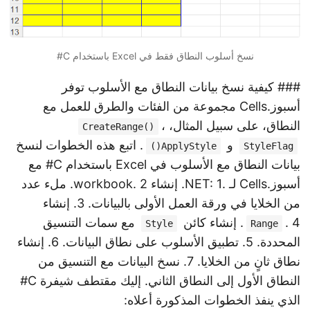
نسخ أسلوب النطاق فقط في Excel باستخدام C#
### كيفية نسخ بيانات النطاق مع الأسلوب توفر
أسبوز.Cells مجموعة من الفئات والطرق للعمل مع
النطاق، على سبيل المثال،
،
CreateRange()
و
. اتبع هذه الخطوات لنسخ
ApplyStyle()
StyleFlag
بيانات النطاق مع الأسلوب في Excel باستخدام C# مع
أسبوز.Cells لـ .NET: 1. إنشاء workbook. 2. ملء عدد
من الخلايا في ورقة العمل الأولى بالبيانات. 3. إنشاء
. 4. إنشاء كائن
مع سمات التنسيق
Style
Range
المحددة. 5. تطبيق الأسلوب على نطاق البيانات. 6. إنشاء
نطاق ثانٍ من الخلايا. 7. نسخ البيانات مع التنسيق من
النطاق الأول إلى النطاق الثاني. إليك مقتطف شيفرة C#
الذي ينفذ الخطوات المذكورة أعلاه: