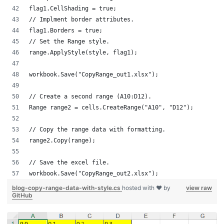
flag1.CellShading = true;
// Implment border attributes.
flag1.Borders = true;
// Set the Range style.
range.ApplyStyle(style, flag1);
workbook.Save("CopyRange_out1.xlsx");
// Create a second range (A10:D12).
Range range2 = cells.CreateRange("A10", "D12");
// Copy the range data with formatting.
range2.Copy(range);
// Save the excel file.
workbook.Save("CopyRange_out2.xlsx");
blog-copy-range-data-with-style.cs
hosted with ❤ by
view raw
GitHub