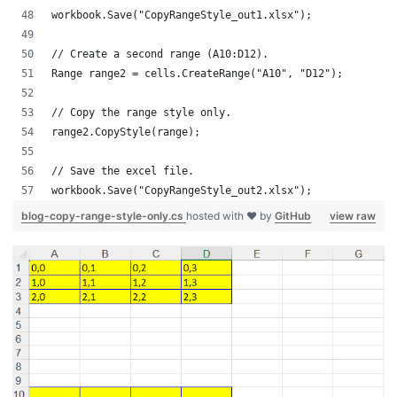
workbook.Save("CopyRangeStyle_out1.xlsx");
// Create a second range (A10:D12).
Range range2 = cells.CreateRange("A10", "D12");
// Copy the range style only.
range2.CopyStyle(range);
// Save the excel file.
workbook.Save("CopyRangeStyle_out2.xlsx");
blog-copy-range-style-only.cs
hosted with ❤ by
GitHub
view raw