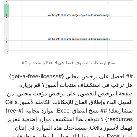
نسخ ارتفاعات الصفوف فقط في Excel باستخدام C#
## احصل على ترخيص مجاني {#get-a-free-license}
هل ترغب في استكشاف منتجات أسبوز؟ قم بزيارة
صفحة الترخيص
للحصول على ترخيص مؤقت مجاني. من
السهل البدء وإطلاق العنان للإمكانات الكاملة لأسبوز.Cells
لمشاريعك! ## نسخ النطاق Excel: موارد مجانية {#free-
resources} لا تتوقف هنا! استكشف موارد إضافية لتعزيز
فهمك لأسبوز.Cells. ستساعدك هذه الموارد في إتقان
أتمتة Excel وتعزيز مهاراتك. -
دليل المطور
-
تطبيقات