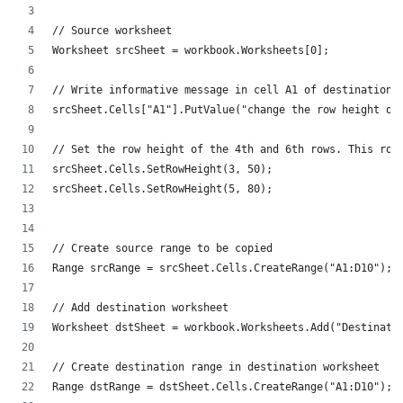
// Source worksheet
Worksheet srcSheet = workbook.Worksheets[0];
// Write informative message in cell A1 of destination
srcSheet.Cells["A1"].PutValue("change the row height o
// Set the row height of the 4th and 6th rows. This ro
srcSheet.Cells.SetRowHeight(3, 50);
srcSheet.Cells.SetRowHeight(5, 80);
// Create source range to be copied
Range srcRange = srcSheet.Cells.CreateRange("A1:D10");
// Add destination worksheet
Worksheet dstSheet = workbook.Worksheets.Add("Destinat
// Create destination range in destination worksheet
Range dstRange = dstSheet.Cells.CreateRange("A1:D10");