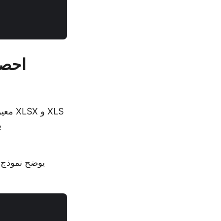
احصل
وم
يوضح نموذج ا