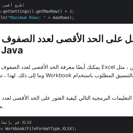
// اطبع أقصى
b.getSettings().getMaxRow() + 
1
;		

tln(
"Maximum Rows: "
 على الحد الأقصى لعدد الصفوف 
Excel في Java
يمكنك أيضًا معرفة الحد الأقصى لعدد الصفوف التي يدعمها تنسيق el
ا إلى ذلك. لهذا ، تحتاج إلى تهيئة كائن Workbook بالتنسيق المطلوب باستخدام
لتعليمات البرمجية التالي كيفية العثور على الحد الأقصى لعد
بتنسيق Excel معين.
// قم بإنشاء مصنف بتنسيق XLSX
ew
 Workbook(FileFormatType.XLSX);
