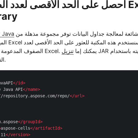
احصل على الحد الأقصى لعدد الصفوف 
rary
هي مكتبة شائعة لمعالجة جداول البيانات توفر مجموعة مذهلة من
r Java
الميزات لإنش
JAR الخاص به أو تثبيته باستخدام
الصفوف المدعومة في ملف أو تنسيق Excel. يمكنك إما
تنزيل
تكوين Maven التالي.
avaAPI
</
id
>
e Java API
</
name
>
//repository.aspose.com/repo/
</
url
>
m.aspose
</
groupId
>
>
aspose-cells
</
artifactId
>
.11
</
version
>