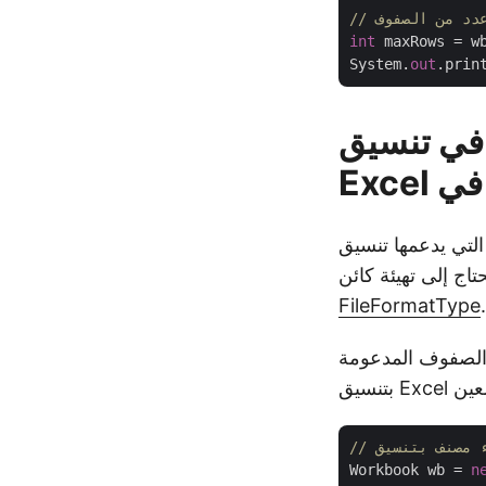
 عدد من الصفوف
int
 maxRows = w
System.
out
.prin
في تنسيق
Exc معين ، مثل XLSX و XLS
FileFormatType
.
د الصفوف المدعومة
Workbook wb = 
n