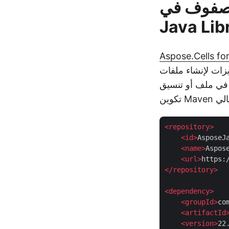
في Excel -
Java Lib
Aspose.Cells fo
اء ملفات Excel ومعالجتها. سنستخدم هذه المكتبة للعثور على الحد الأقصى لعدد
<
repository
>
<
id
>
AsposeJ
<
name
>
Aspos
<
url
>
https:
</
repository
>
<
dependency
>
<
groupId
>
co
<
artifactId
<
version
>
22