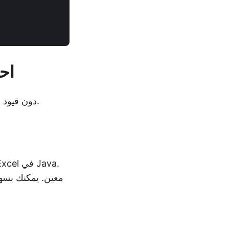
مكتب
لمعالجة صفوف وأعمدة Excel دون قيود التقييم.