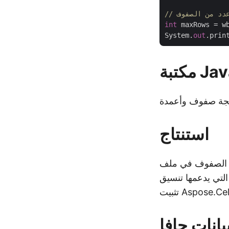
 عدد من الصفوف
int
 maxRows = w
System.
out
.prin
استنتاج
ي ملف Excel في Java.
Exc معين. يمكنك بسهولة
يانات جافا