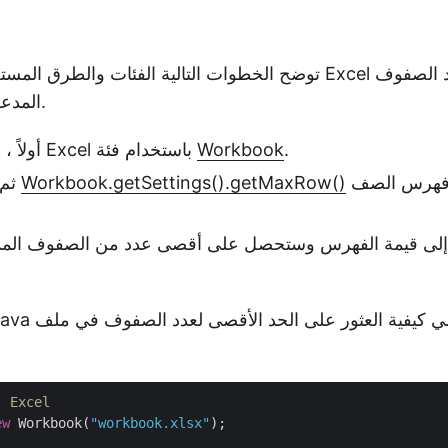
توضح الخطوات التالية الفئات والطرق المستخدمة لتحميل ملف cel
المدعومة في هذا الملف.
.
Workbook
أولاً ، قم بتحميل ملف Excel باستخدام فئة
للحصول على فهرس الصف
Workbook.getSettings().getMaxRow()
ثم استخدم طريقة
ضف 1 إلى قيمة الفهرس وستحصل على أقصى عدد من الصفوف المدعوم
// قم بتحميل ملف Excel
ew
 Workbook(
"workbook.xlsx"
);
