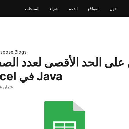
حول
المواقع
الدعم
شراء
المنتجات
spose.Blogs
على الحد الأقصى لعدد ال
ورقة Excel في Java
· عثمان ع