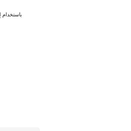
يمكنك استكشاف المزيد حول مكتبة Java Excel باستخدام
ا