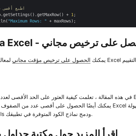
// اطبع أقصى
b.getSettings().getMaxRow() + 
1
;		

tln(
"Maximum Rows: "
ة Java Excel - احصل على ترخيص مجاني
يمكنك
الحصول على ترخيص مؤقت مجاني
في هذه المقالة ، تعلمت كيفية العثور على الحد الأقصى لعدد الصفوف ف
يمكنك أيضًا الحصول على أقصى عدد من الصفوف التي يدعمها تنسيق el
تثبيت Aspose.Cells ودمج نماذج الكود المتوفرة في تطبيقك.
اقرأ المزيد حول مكتبة جداول ب