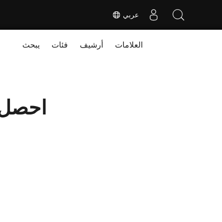
عربي
العلامات
أرشيف
فئات
يبحث
احصل 