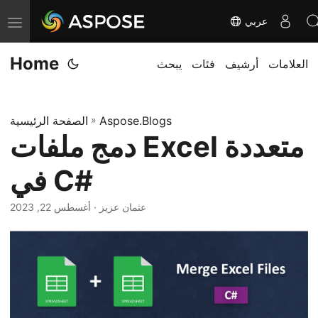
عربي
ت
ب
Home
العلامات
أرشيف
فئات
يبحث
د
ي
ل
Aspose.Blogs
»
الصفحة الرئيسية
ا
دمج ملفات Excel متعددة
ل
ت
في C#
ن
ق
· عثمان عزيز
أغسطس 22, 2023
ل