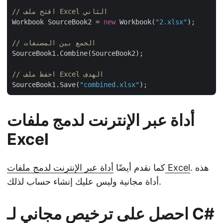
// افتح ملف Excel الثاني
Workbook SourceBook2 = 
new
 Workbook(
"2.xlsx"
);

// الجمع بين المصنفات
SourceBook1.Combine(SourceBook2);

// احفظ ملف Excel الهدف
SourceBook1.Save(
"combined.xlsx"
أداة عبر الإنترنت لدمج ملفات
Excel
. هذه
أداة عبر الإنترنت لدمج ملفات Excel
كما نقدم أيضًا
أداة مجانية وليس عليك إنشاء حساب لذلك.
احصل على ترخيص مجاني لـ C#