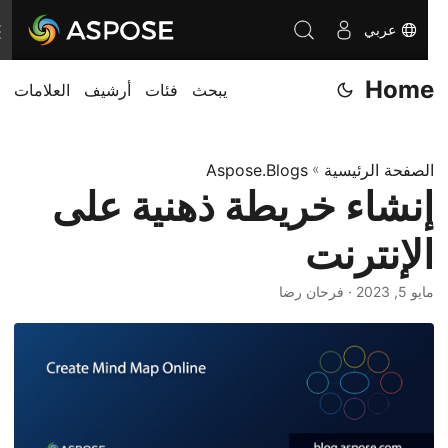
عربي
ت
ب
Home
يبحث
فئات
أرشيف
العلامات
د
ي
ل
الصفحة الرئيسية
»
Aspose.Blogs
ا
إنشاء خريطة ذهنية على
ل
ت
الإنترنت
ن
ق
مايو 5, 2023
· فرحان رضا
ل