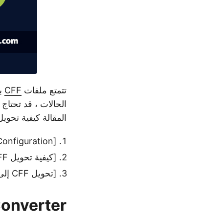
تتمتع ملفات
CFF
با
الحالات ، قد تحتاج إلى تحويل ملف
المقالة كيفية تحويل CFF إلى TTF برمجيًا في va
[CFF to TTF Converter - Java API Configuration](# section1)
[كيفية تحويل CFF إلى TTF في Java](# section2)
[تحويل CFF إلى TTF برمجيًا في Java](# section3)
to TTF Converter