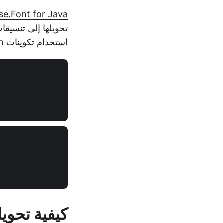
se.Font for Java
تحويلها إلى تنسيق
استخدام تكوينات Maven التالية في ملف pom.xml الخاص بمشروعك.
كيفية تحويل CFF إلى TTF في 