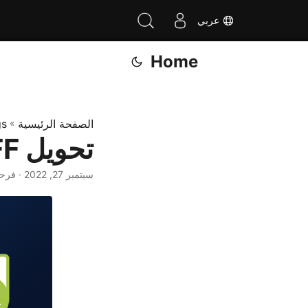
عربي
Home
الصفحة الرئيسية
»
gs
تحويل CFF إلى TTF Font برمجيًا في Java
سبتمبر 27, 2022
· فرح