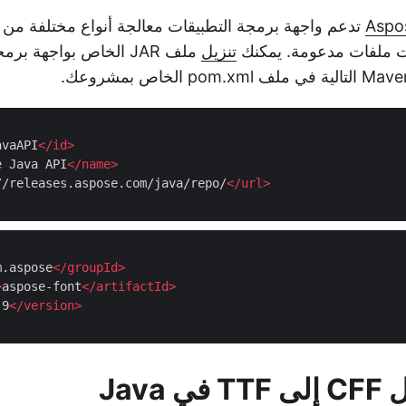
Aspo
ات ملفات مدعومة. يمكنك
تنزيل
ملف JAR الخاص بواجهة ب
avaAPI
</
id
>
e Java API
</
name
>
//releases.aspose.com/java/repo/
</
url
>
m.aspose
</
groupId
>
>
aspose-font
</
artifactId
>
.9
</
version
>
Java