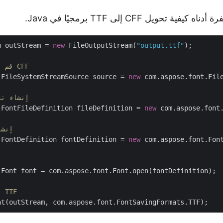
تحويل CFF إلى TTF برمجيًا في Java.
m outStream = 
new
 FileOutputStream(
"output.ttf"
);

// قم بتحميل ملف خط CFF
.FileSystemStreamSource source = 
new
 com.aspose.font.Fil
// إنشاء 
.FontFileDefinition fileDefinition = 
new
 com.aspose.font.
// إ
.FontDefinition fontDefinition = 
new
 com.aspose.font.Font
.Font font = com.aspose.font.Font.open(fontDefinition);

// تحويل CFF إلى TTF