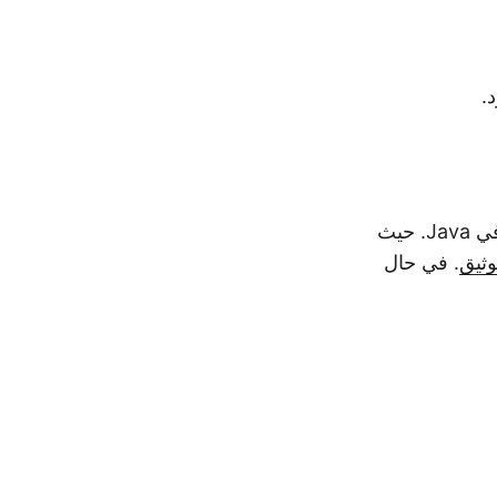
في هذه المقالة ، فهمت كيفية تحويل CFF إلى خطوط TTF True Type برمجيًا في Java. حيث
وثيق
. في حال