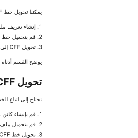
يمكننا تحويل خط CFF إلى تنسيق TTF من خلال الخطوات التالية:
إنشاء تعريف مل
قم بتحميل خط ال
تحويل CFF إلى خط TTF.
يوضح القسم أدناه مزيدًا م
تحويل CFF إلى TTF برمجيًا في Java
تحتاج إلى اتباع الخطوات أدناه لتحويل 
قم بإنشاء كائن 
قم بتحميل ملف CFF المصدر مع استبدال الخط والمعلومات ذات الص
تحويل خط CFF إلى تنسيق TTF باستخدام طريقة