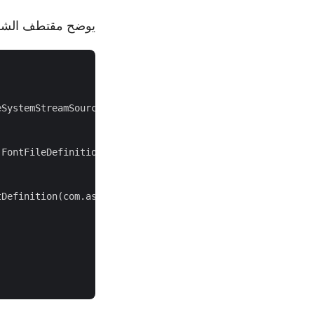
يوضح مقتطف الشفرة أدناه كيفية 
eSystemStreamSource(
"Montserrat-Regular.cff"
);

FontFileDefinition(source);

Definition(com.aspose.font.FontType.CFF, fileDefinition)