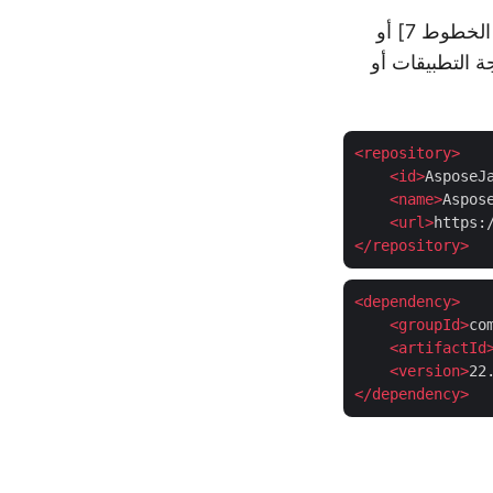
تدعم واجهة برمجة التطبيقات معالجة أنواع مختلفة من الخطوط 7] أو
رمجة التطبيقات أو
<
repository
>
<
id
>
AsposeJ
<
name
>
Aspos
<
url
>
https:
</
repository
>
<
dependency
>
<
groupId
>
co
<
artifactId
<
version
>
22
</
dependency
>