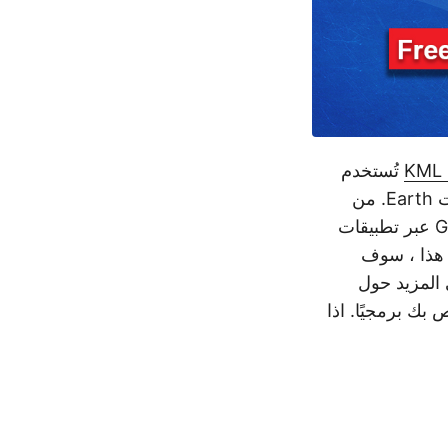
KML 
تُستخدم
ملفات على نطاق واسع لتصور ومشاركة البيانات الجغرافية المكانية في متصفحات Earth. من
خصيصًا لتبادل بيانات GPS عبر تطبيقات
 هذا ، سوف
ًا. تعرف على المزيد حول
 تطوير المحول الخاص بك برمجيًا. اذا