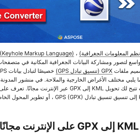
(Keyhole Markup Language)
،
صميم ملفات
GPX (تنسيق تبادل GPS)
ا يلبي مختلف الأغراض الخارجية والملاحة. في منشور المدونة
نستكشف أداة ويب تتيح لك تحويل KML إلى GPX عبر الإنترنت مجان
تحويل ملفات KML إلى تنسيق تنسيق تبادل GPS (GPX) ، أو
ا