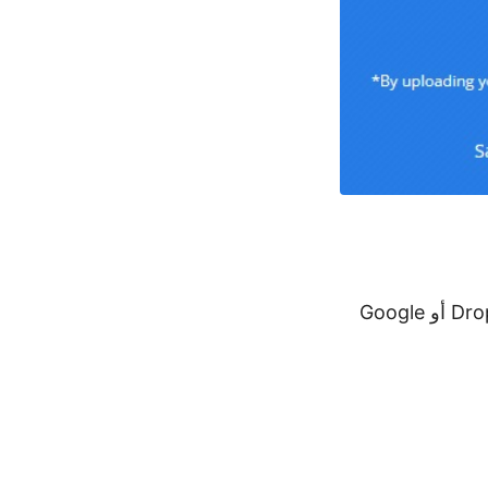
قم بإسقاط أو تحميل ملف KML الخاص بك. يمكنك أيضًا تقديم ملف من Dropbox أو Google