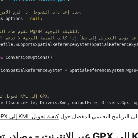
// حدد إعدادات التحويل إذا لزم الأمر. إنه اختياري.
ns options = 
null
;

// تقوم هذه الخيارات بتعيين Wgs84 للطبقة الوجهة.
pefile.SupportsSpatialReferenceSystem(SpatialReferenceSys
ew
 ConversionOptions()

tionSpatialReferenceSystem = SpatialReferenceSystem.Wgs84
// تحويل تنسيق الملف من KML إلى GPX.
لى البرنامج التعليمي المفصل حول
كيفية تحويل KML إلى GPX في C#
تحويل KML إلى GPX عبر الإنترنت - مصاد