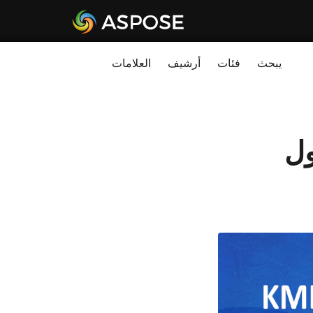
يبحث
فئات
أرشيف
العلامات
GP - محول