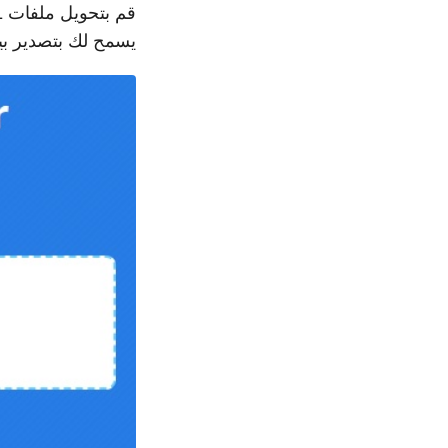
قم بتحويل ملفات KML إلى تنسيق GPX باستخدام
يسمح لك بتصدير بيانات GIS من ملفات Google Earth KML إلى ملفات 