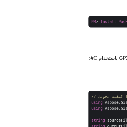
PM
> 
Install-Pac
using
using
 Aspose.Gis
string
 sourceFi
string
 outputFi