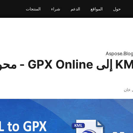
حول
المواقع
الدعم
شراء
المنتجات
Aspose.Blo
تحويل KML إلى X Online
 خان