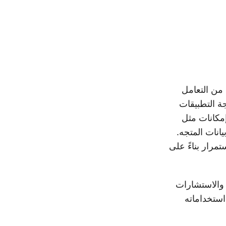
من التعامل
برمجة التطبيقات
إمكانات مثل
انات المتجه.
مع وضع المطورين في الاعتبار ، يتطور Aspose.GIS for .NET باستمرار بناءً على
برمجيات والاستشارات
استخداماته