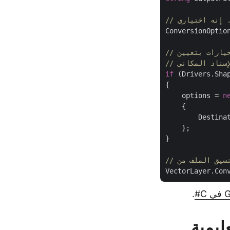
ConversionOptio
if
 (Drivers.Sha
{

    options = 
n
    {

        Destina
    };

}

.
ر تعليمية