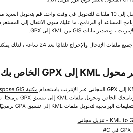
رنامج المساعد أو البرنامج. ما عليك سوى الانتقال إلى المستع
وتصدير بيانات GIS من KML إلى GPX.
ملاحظة: يتم حذف جميع ملفات الإدخال والإخراج تلقا
إلى GPX الخاص بك
مكتبة Aspose.GIS
هذه الوظيفة في برنامجك الخاص وت
برمجية لتحويل ملفات KML إلى تنسيق GPX برمجيًا.
- تنزيل مجاني