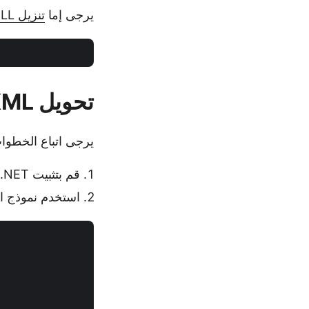
يرجى إما
تنزيل DLL
تحويل KML إلى GPX في C#
يرجى اتباع الخطوات الواردة أدناه لت
قم بتثبيت Aspose.GIS for .NET في تطبيقك.
استخدم نموذج التعليما