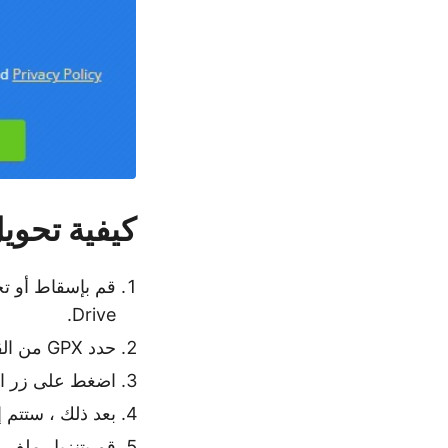
كيفية تحويل KML إلى GPX عبر الإ
Drive.
حدد GPX من القائمة المنسدلة حفظ باسم إذا لم تكن محددة بالفعل.
اضغط على زر الت
بعد ذلك ، ستتم 
قم بتنزيل ملف GPX المحول بالنقر فوق الزر تنزيل الآن.