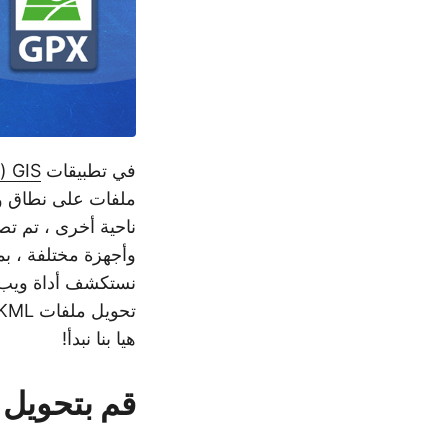
في تطبيقات
GIS (نظم المعلومات الجغرافية)
ناحية أخرى ، تم ت
وأجهزة مختلفة ، بم
هيا بنا نبدأ!
قم بتحويل KML إلى GPX على الإنترنت مجانً