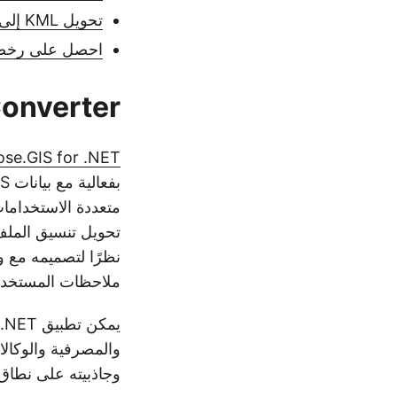
تحويل KML إلى GPX عبر الإنترنت - مصادر تعليمية مجانية
احصل على رخصة
 GPX Converter
se.GIS for .NET
متعددة الاستخدامات
تحويل تنسيق الملف 
ملاحظات المستخدم
والمصرفية والوكالا
وجاذبيته على نطاق