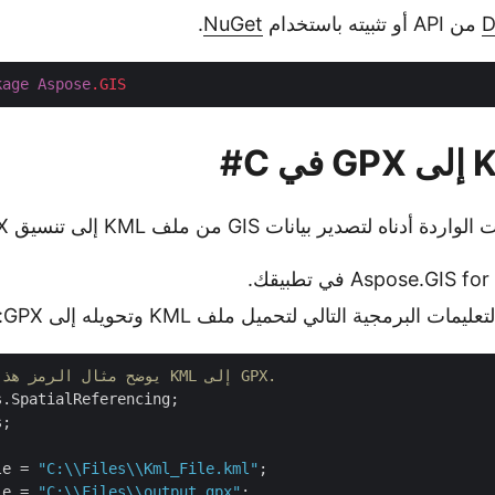
من API أو تثبيته باستخدام
NuGet
.
kage
Aspose
.GIS
صدير بيانات GIS من ملف KML إلى تنسيق GPX باستخدام C#:
ت البرمجية التالي لتحميل ملف KML وتحويله إلى GPX:
// يوضح مثال الرمز هذا كيفية تحويل KML إلى GPX.
;

le = 
"C:\\Files\\Kml_File.kml"
le = 
"C:\\Files\\output.gpx"
;
