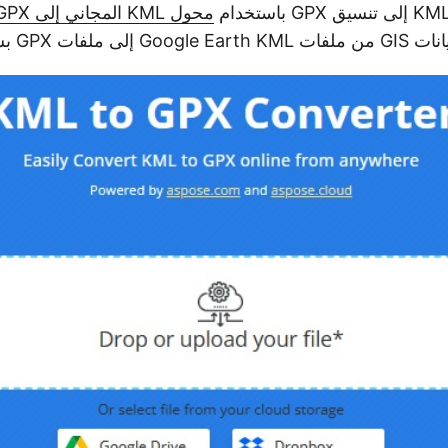
محول KML المجاني إلى GPX على الإنترنت
GPX بسرعة وسهولة.