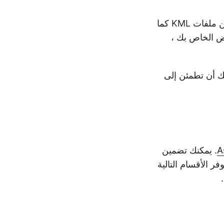
يمكنك تحميل ما يصل إلى 10 ملفات للتحويل في وقت واحد. قم بتحويل العديد من ملفات KML كما
رض الخاص بك ،
ئيًا بعد 24 ساعة ، لذلك يمكنك أن تطمئن إلى
. يمكنك تضمين
حويل ملفات KML إلى تنسيق GPX برمجيًا. توفر الأقسام التالية