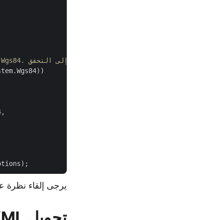
// قد يؤدي التحويل إلى خطأ إذا كانت الطبقة الوجهة لا تدعم الإسناد المكاني Wgs84. لذلك تحتاج إلى التحقق.
tem.Wgs84))

,

يرجى إلقاء نظرة ع