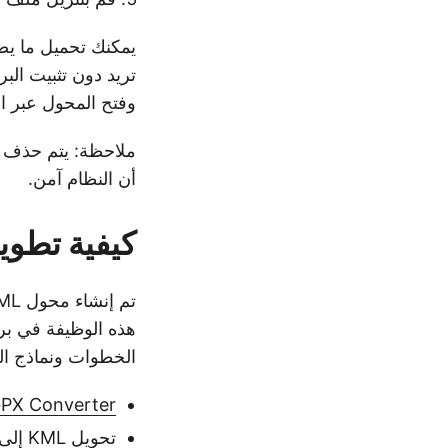
تريد دون تثبيت الب
وفتح المحول عبر الإنترنت ، 
أن النظام آمن.
كيفية تطوير محول KML 
تم إنشاء محول KML إلى GPX المجاني عبر الإنترنت باستخدام
الخطوات ونماذج التعليمات ال
KML to GPX Converter 
تحويل KML إلى GPX في C#