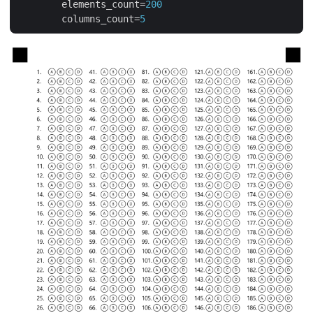
elements_count
=
200
columns_count
=
5