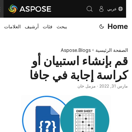
عربي
ت
ب
Home
يبحث
فئات
أرشيف
العلامات
د
ي
ل
الصفحة الرئيسية
»
Aspose.Blogs
ا
قم بإنشاء استبيان أو
ل
ت
كراسة إجابة في جافا
ن
ق
مارس 31, 2022
· مزمل خان
ل