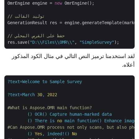
OmrEngine engine = 
new
 OmrEngine();

// توليد القالب
GenerationResult res = engine.generateTemplate(marku
// حفظ على القرص المحلي
res.save(
"D:\\Files\\OMR\\"
, 
"SimpleSurvey"
لقد استخدمنا ترميز النص التالي في مثال الكود المذكور
أعلاه.
?text=Welcome
to
Sample
Survey
?text=March
30
,
2022
#What is Aspose.OMR main function?
()
OCR()
Capture
human-marked
data
()
There
is
no
main
function()
Enhance
imag
#Can Aspose.OMR process not only scans, but also ph
()
Yes
,
indeed!()
No