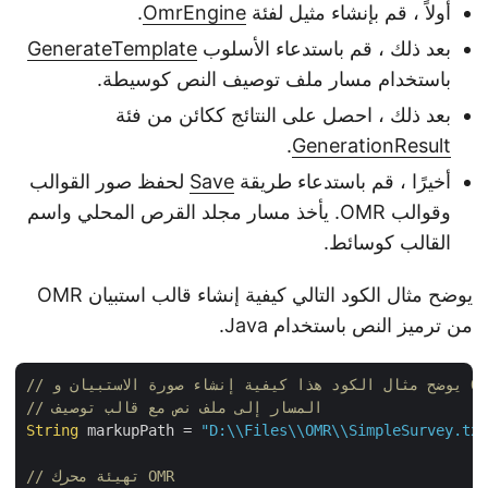
أولاً ، قم بإنشاء مثيل لفئة
OmrEngine
.
بعد ذلك ، قم باستدعاء الأسلوب
GenerateTemplate
باستخدام مسار ملف توصيف النص كوسيطة.
بعد ذلك ، احصل على النتائج ككائن من فئة
.
GenerationResult
أخيرًا ، قم باستدعاء طريقة
Save
لحفظ صور القوالب
وقوالب OMR. يأخذ مسار مجلد القرص المحلي واسم
القالب كوسائط.
يوضح مثال الكود التالي كيفية إنشاء قالب استبيان OMR
من ترميز النص باستخدام Java.
// المسار إلى ملف نص مع قالب توصيف
String
 markupPath = 
"D:\\Files\\OMR\\SimpleSurvey.t
// تهيئة محرك OMR