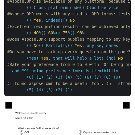
#Aspose.OMR is available on any platform, because i
()
Cross-platform
code()
Cloud
service
#Aspose.OMR works with any kind of OMR forms: tests
()
Yes
,
indeed!()
No
#Excellent recognition results can be achieved only
()
40
%()
60
%()
75
%()
98
%
#Does Aspose.OMR support bubbles mapping to any key
()
No
()
Partially()
Yes
,
any
key
names
#Do you have to mark up every question on the page?
(Yes)
Yes
,
that
will
help
a
lot!
(No)
No
#Rate your preference from 0 to 9 with "0" being pr
and
"9"
being
preference
towards
flexibility.
(0)
(1)
(2)
(3)
(4)
(5)
(6)
(7)
(8)
(9)
#I found aspose omr to be a useful tool. (5 - stron
(5)
(4)
(3)
(2)
(1)