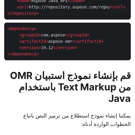
<
name
>
Aspose Java API
</
name
>
<
url
>
http://repository.aspose.com/repo/
</
url
>
</
repository
>
<
dependency
>
<
groupId
>
com.aspose
</
groupId
>
<
artifactId
>
aspose-omr
</
artifactId
>
<
version
>
19.12
</
version
>
</
dependency
>
قم بإنشاء نموذج استبيان OMR
من Text Markup باستخدام
Java
يمكننا إنشاء نموذج استطلاع من ترميز النص باتباع
الخطوات الواردة أدناه: