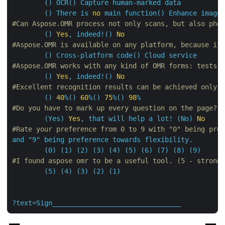
()
OCR()
Capture
human-marked
data
()
There
is
no
main
function()
Enhance
imag
#Can Aspose.OMR process not only scans, but also ph
()
Yes
,
indeed!()
No
#Aspose.OMR is available on any platform, because i
()
Cross-platform
code()
Cloud
service
#Aspose.OMR works with any kind of OMR forms: tests
()
Yes
,
indeed!()
No
#Excellent recognition results can be achieved only
()
40
%()
60
%()
75
%()
98
%
#Do you have to mark up every question on the page?
(Yes)
Yes
,
that
will
help
a
lot!
(No)
No
#Rate your preference from 0 to 9 with "0" being pr
and
"9"
being
preference
towards
flexibility.
(0)
(1)
(2)
(3)
(4)
(5)
(6)
(7)
(8)
(9)
#I found aspose omr to be a useful tool. (5 - stron
(5)
(4)
(3)
(2)
(1)
?text=Sign________________________________