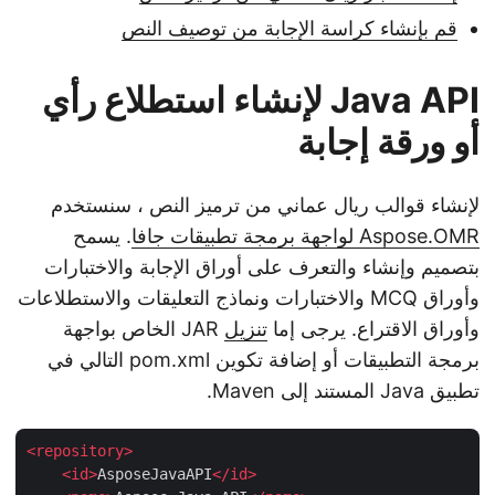
قم بإنشاء كراسة الإجابة من توصيف النص
Java API لإنشاء استطلاع رأي
أو ورقة إجابة
لإنشاء قوالب ريال عماني من ترميز النص ، سنستخدم
Aspose.OMR لواجهة برمجة تطبيقات جافا
. يسمح
بتصميم وإنشاء والتعرف على أوراق الإجابة والاختبارات
وأوراق MCQ والاختبارات ونماذج التعليقات والاستطلاعات
وأوراق الاقتراع. يرجى إما
تنزيل
JAR الخاص بواجهة
برمجة التطبيقات أو إضافة تكوين pom.xml التالي في
تطبيق Java المستند إلى Maven.
<
repository
>
<
id
>
AsposeJavaAPI
</
id
>