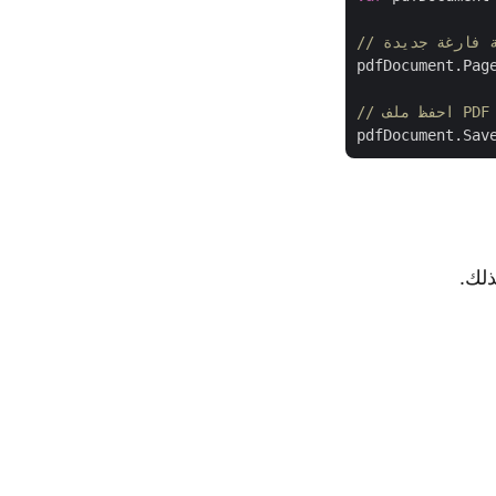
ة فارغة جديدة
pdfDocument.Page