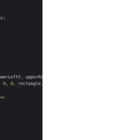
);

werLeftY, upperRightX, upperRightY);

, 
0
, 
0
, rectangle.URY - rectangle.LLY, rectangle.LLX, rec
// باستخ