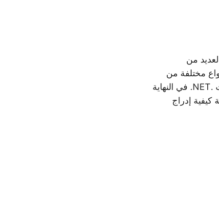
لعديد من
صالات وأنواع مختلفة من
التقارير. وفقًا لذلك ، تتناول هذه المقالة التنفيذ الأساسي لأتمتة PDF داخل تطبيقات .NET. في النهاية
ات البرمجية كيفية إدراج