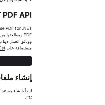
C# .NET PDF API 
se.PDF for .NET
ووثائق العمل دينامي
مستضافة على
Get
إنشاء ملفات PDF ف
C#.