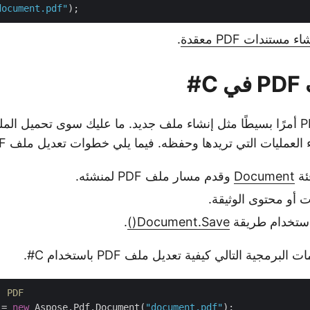
document.pdf"
اء مستندات PDF معقدة
.
#
العمليات التي تريدها وحفظه. فيما يلي خطوات تعديل ملف PDF.
ئة
Document
وقدم مسار ملف PDF لمنشئه.
أو محتوى الوثيقة.
استخدام طريقة
Document.Save()
.
برمجية التالي كيفية تعديل ملف PDF باستخدام C#.
// قم بتحميل ملف PDF
 = 
new
 Aspose.Pdf.Document(
"document.pdf"
);
