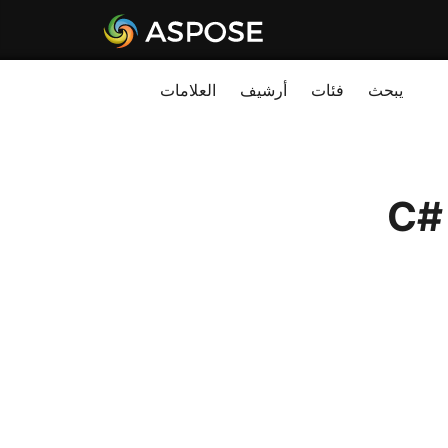
يبحث
فئات
أرشيف
العلامات
م C# - .NET