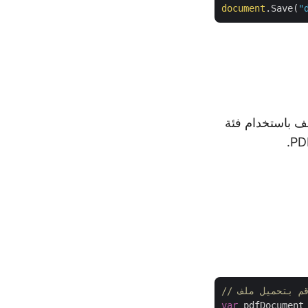
document
.Save(
"
var
 pdfDocument