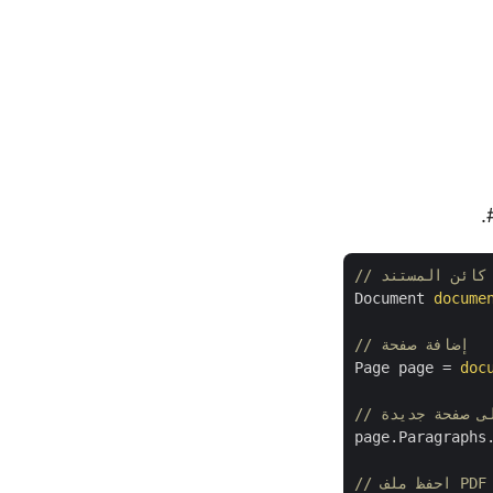
ة كائن المستند
Document 
docume
// إضافة صفحة
Page page = 
doc
 إلى صفحة جديدة
page.Paragraphs
/ احفظ ملف PDF 