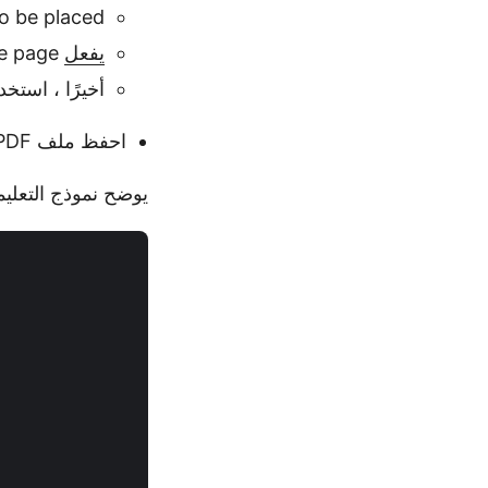
o be placed.
يفعل
operator to draw the image on the page.
أخيرًا ، استخ
احفظ ملف PDF.
يوضح نموذج التعليمات ا