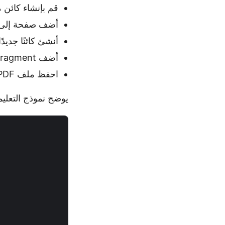
قم بإنشاء كائن 
أضف صفحة إلى ا
أنشئ كائنًا جديدً
أضف TextFragment إلى مجموعة
احفظ ملف PDF باستخدام طريقة
يوضح نموذج التعليمات البر