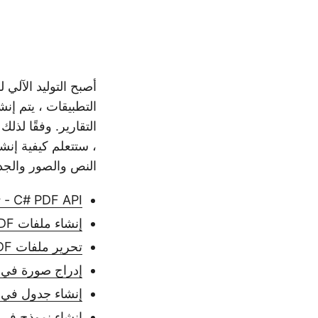
أصبح التوليد الآلي
النص والصور والجداول وال
C# PDF API - تنزيل مجاني
إنشاء ملفات PDF في C#
تحرير ملفات PDF الموجودة في C#
إدراج صورة في ملف PDF با
إنشاء جدول في PDF باستخدام C#
إنشاء نموذج في PDF في C