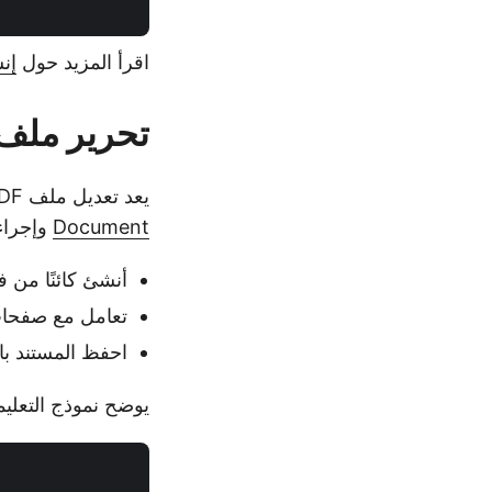
اقرأ المزيد حول
إنش
تحرير ملف PDF في C
يعد تعديل ملف PDF أمرًا بسيطًا مثل إنشاء ملف جديد. ما عليك سوى تحميل الملف باستخدام فئة
Document
وإجراء 
أنشئ كائنًا من ف
تعامل مع صفحات 
احفظ المستند ب
يوضح نموذج التعليمات ال