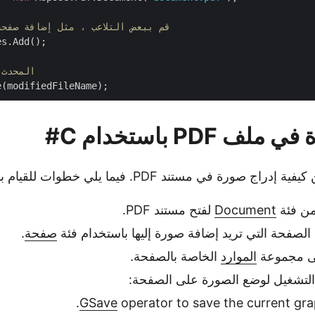
// قم ببعض التلاعب ، مثل إضافة صفح
s.Add();

// احفظ ملف PDF المحدث
 PDF باستخدام C#
 صورة في مستند PDF. فيما يلي خطوات للقيام بذلك.
من فئة
Document
لفتح مستند PDF.
الصفحة التي تريد إضافة صورة إليها باستخدام فئة
صفحة
.
ى مجموعة
الموارد
الخاصة بالصفحة.
لتشغيل لوضع الصورة على الصفحة:
GSave
operator to save the current grap