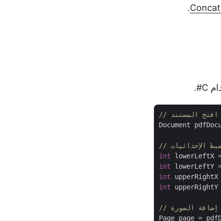
Concat
// افتح المستند
Document pdfDoc
/ ضبط الإحداثيات
int
 lowerLeftX 
int
 lowerLeftY 
int
 upperRightX
int
 upperRightY
 إضافة الصورة
Page page = pdf