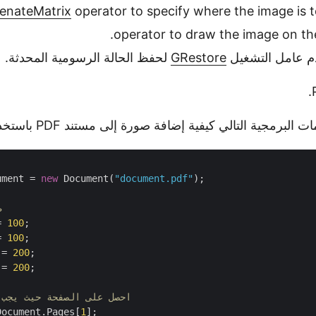
enateMatrix
operator to specify where the image is t
دم عامل التشغيل
GRestore
لحفظ الحالة الرسومية المحدثة.
لبرمجية التالي كيفية إضافة صورة إلى مستند PDF باستخدام C#.
ument = 
new
 Document(
"document.pdf"
);

/
= 
100
= 
100
 = 
200
 = 
200
;

// احصل على الصفحة حيث يجب
Document.Pages[
1
];
