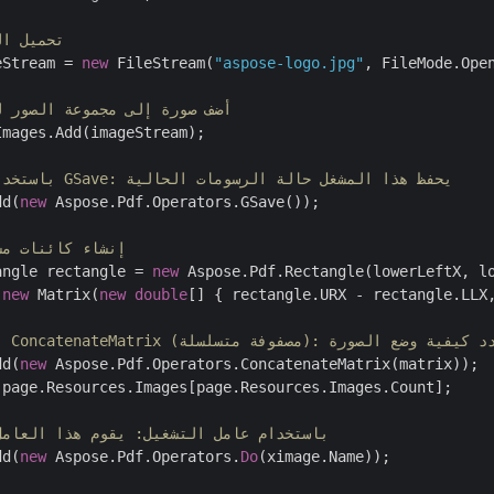
// تحميل 
eStream = 
new
 FileStream(
"aspose-logo.jpg"
, FileMode.Open
// أضف صورة إلى مجموعة الصور 
mages.Add(imageStream);

// باستخدام عامل تشغيل GSave: يحفظ هذا المشغل حالة الرسومات الحالية
dd(
new
 Aspose.Pdf.Operators.GSave());

// إنشاء كائنات 
angle rectangle = 
new
 Aspose.Pdf.Rectangle(lowerLeftX, lo
 
new
 Matrix(
new
double
[] { rectangle.URX - rectangle.LLX
دام عامل ConcatenateMatrix (مصفوفة متسلسلة): يحدد كيفية وضع الصورة
dd(
new
 Aspose.Pdf.Operators.ConcatenateMatrix(matrix));

 page.Resources.Images[page.Resources.Images.Count];

// باستخدام عامل التشغيل: يقوم هذا العام
dd(
new
 Aspose.Pdf.Operators.
Do
(ximage.Name));
