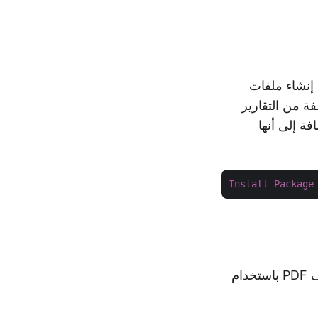
 لمعالجة ملفات PDF تتيح لك إنشاء ملفات
ك إنشاء أنواع مختلفة من التقارير
فة إلى أنها
Install
-
Package
لنبدأ بإنشاء مستند PDF بسيط يحتوي على جزء نصي. فيما يلي خطوات إنشاء ملف PDF باستخدام