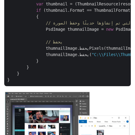
var
 thumbnail = (ThumbnailResource)resou
if
 (thumbnail.Format == ThumbnailFormat.
            {

التي تم إنشاؤها حديثًا وحفظ الصورة
                PsdImage thumnailImage = 
new
 PsdIma
// يحفظ
                thumnailImage.يحفظPixels(thumnailImage.Bounds, thumbnail.ThumbnailData);

"C:\\Files\\Thum
                thumnailImage.يحفظ(
            }

        }

    }
