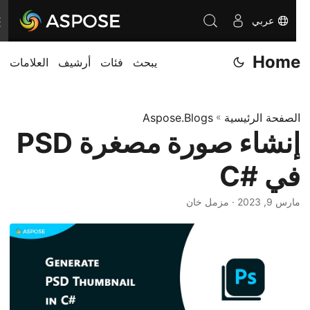
عربي
ت
ب
Home
يبحث
فئات
أرشيف
العلامات
د
ي
ل
الصفحة الرئيسية
»
Aspose.Blogs
ا
إنشاء صورة مصغرة PSD
ل
ت
في #C
ن
ق
مارس 9, 2023
· مزمل خان
ل