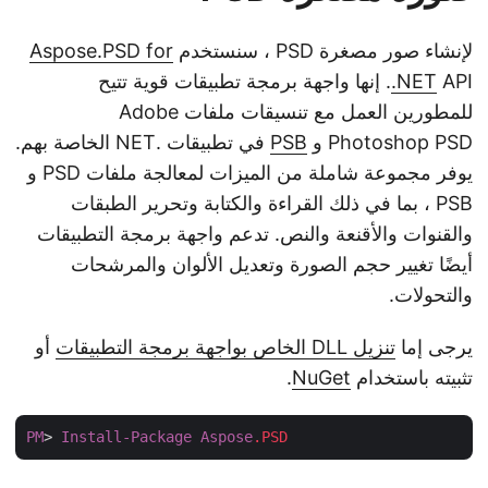
لإنشاء صور مصغرة PSD ، سنستخدم
Aspose.PSD for
.NET
API. إنها واجهة برمجة تطبيقات قوية تتيح
للمطورين العمل مع تنسيقات ملفات Adobe
Photoshop PSD و
PSB
في تطبيقات .NET الخاصة بهم.
يوفر مجموعة شاملة من الميزات لمعالجة ملفات PSD و
PSB ، بما في ذلك القراءة والكتابة وتحرير الطبقات
والقنوات والأقنعة والنص. تدعم واجهة برمجة التطبيقات
أيضًا تغيير حجم الصورة وتعديل الألوان والمرشحات
والتحولات.
يرجى إما
تنزيل DLL الخاص بواجهة برمجة التطبيقات
أو
تثبيته باستخدام
NuGet
.
PM
> 
Install-Package
Aspose
.PSD