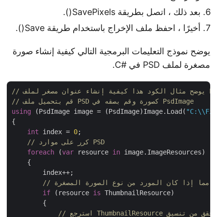
بعد ذلك ، اتصل بطريقة SavePixels().
أخيرًا ، احفظ ملف الإخراج باستخدام طريقة Save().
يوضح نموذج التعليمات البرمجية التالي كيفية إنشاء صورة
مصغرة لملف PSD في #C.
شاء عنوان مصغر لملف PSD
// قم بتحميل ملف PSD كصورة وقم بصقه في PsdImage
using
 (PsdImage image = (PsdImage)Image.Load(
"C:\\F
{

int
 index = 
0
;

// كرر على موارد PSD
foreach
 (
var
 resource 
in
 image.ImageResources)

    {

        index++;

قق مما إذا كان المورد من نوع الصورة المصغرة
if
 (resource 
is
 ThumbnailResource)

        {
