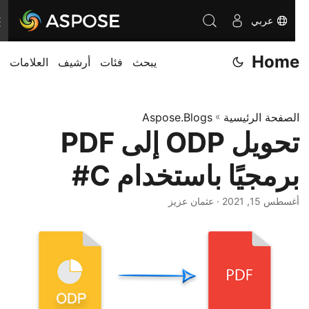
عربي
ت
ب
Home
يبحث
فئات
أرشيف
العلامات
د
ي
ل
الصفحة الرئيسية
»
Aspose.Blogs
ا
تحويل ODP إلى PDF
ل
ت
برمجيًا باستخدام C#
ن
ق
أغسطس 15, 2021
· عثمان عزيز
ل