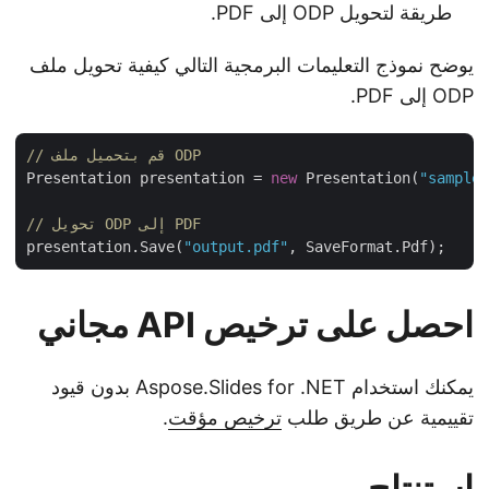
طريقة لتحويل ODP إلى PDF.
يوضح نموذج التعليمات البرمجية التالي كيفية تحويل ملف
ODP إلى PDF.
// قم بتحميل ملف ODP
Presentation presentation = 
new
 Presentation(
"sampl
// تحويل ODP إلى PDF
presentation.Save(
"output.pdf"
احصل على ترخيص API مجاني
يمكنك استخدام Aspose.Slides for .NET بدون قيود
تقييمية عن طريق طلب
ترخيص مؤقت
.
استنتاج