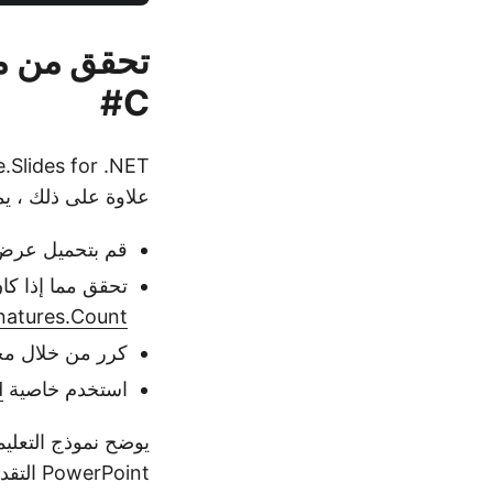
C#
علاوة على ذلك ، يم
قم بتحميل عرض PowerPoint التقديمي باستخدام
تحقق مما إذا كا
gnatures.Count
كرر من خلال م
استخدم خاصية
d
يوضح نموذج التعليم
PowerPoint التقديمية باستخدام C#.