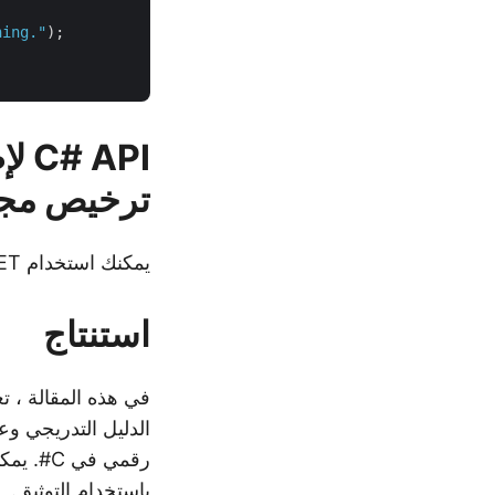
ning."
);

ترخيص مج
يمكنك استخدام Aspose.Slides for .NET بدون قيود تقييمية عن طريق طلب
استنتاج
باستخدام
التوثيق
.