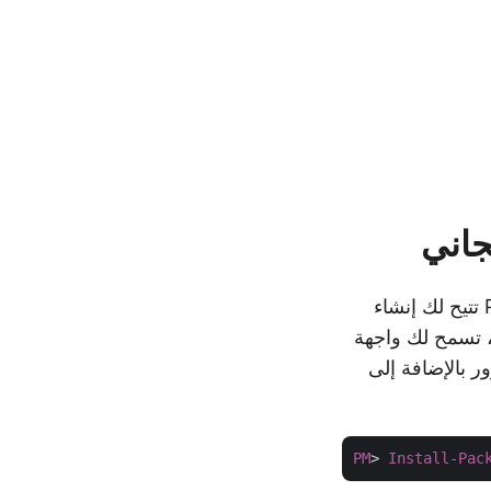
هي واجهة برمجة تطبيقات لإدارة ملفات PowerPoint تتيح لك إنشاء
بيقات .NET. علاوة على ذلك ، تسمح لك واجهة
استخدام كلمة مرور بالإضافة إلى
PM
> 
Install-Pac