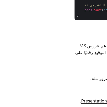
ض التقديمي
pres
.Save
(
"
التوقيع الرقمي هو وسيلة شائعة لتأمين المعلومات الرقمية بمساعدة الشهادات. تدعم عروض MS
ت التوقيع رقميًا على
مرور ملف
.
Presentation