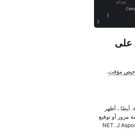
else
            Con
    }

ي PPT - احصل على
خيص مؤقت
.
استخدام طرق مختلفة. أيضًا ، أظهر
 كيفية تأمين ملف PPTX باستخدام كلمة مرور أو توقيع
رقمي في C#. يمكنك استكشاف المزيد حول ميزات الأمان التي تقدمها Aspose.Slides لـ .NET