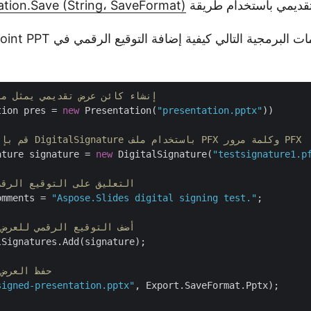
قديمي باستخدام طريقة
ation.Save (String، SaveFormat)
يوضح نموذج التعليمات البرمجية التالي كيفية 
// إنشاء كائن عرض تقديمي يمثل م
tion pres = 
new
 Presentation(
"presentation.pptx"
))

// قم بإنشاء كائن DigitalSignature باستخدام ملف PFX وكلمة مرور PFX 
ature signature = 
new
 DigitalSignature(
"testsignature1.p
// التعليق على التوقيع الرق
omments = 
"Aspose.Slides digital signing test."
;

// أضف التوقيع الرقمي للعرض
Signatures.Add(signature);

// حفظ العر
signed-presentation.pptx"
, Export.SaveFormat.Pptx);
