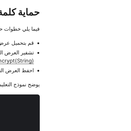
حماية كلمة المرور لـ X
فيما يلي خطوات حماية عرض nt PPTX
قم بتحميل عرض PPTX باستخدام 
تشفير العرض ال
crypt(String)
احفظ العرض الت
يوضح نموذج التعليمات البرمجية