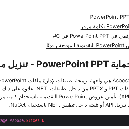
PowerPoin في C#
قميًا
Aspose
وتحرير ومعالجة ملفات PPT و PPTX من داخل تط
برمجة التطبيقات (API) بتأمين عروض PowerPoint التقديمية ب
ك
تنزيل
API أو تثبيته داخل تطبيق .NET باستخدام
NuGet
.
kage
Aspose
.Slides
.NET