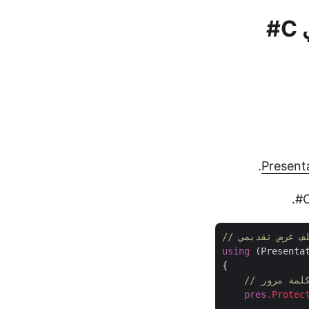
.
Present
لف عرض تقديمي
using
 (Presenta
{

بكلمة مرور
pres
.Protec