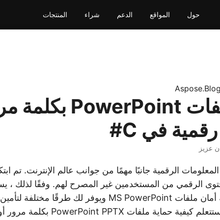
حول
المواقع
الدعم
شراء
المنتجات
Aspose.Blo
حماية ملفات PowerPoint 
قمية في C#
ن عزيز
لمعلومات الرقمية جانبًا مهمًا من جوانب عالم الإنترنت. تم اب
حتوى الرقمي من المستخدمين غير المصرح لهم. وفقًا لذلك ، 
في هذا المنشور ، ستتعلم كيفية حماية ملفات X