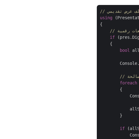
لف عرض تقديمي
using
 (Presenta
{

عات رقمية
if
 (pres.Di
    {

bool
 al
        Console
صالحة
foreach
        {

            Con
               
            allS
        }

if
 (all
            Con