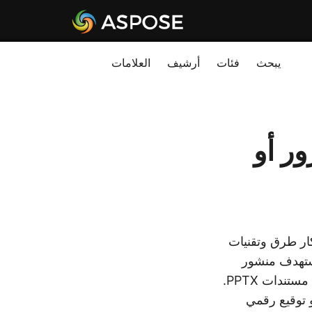
يبحث
فئات
أرشيف
العلامات
بكلمة مرور أو
تكار طرق وتقنيات
يستهدف منشور
المدونة هذا صراحة أمان ملفات MS PowerPoint ويوفر لك طرقًا مختلفة لتأمين مستندات PPTX.
PowerPoint PPT بكلمة مرور أو توقيع رقمي