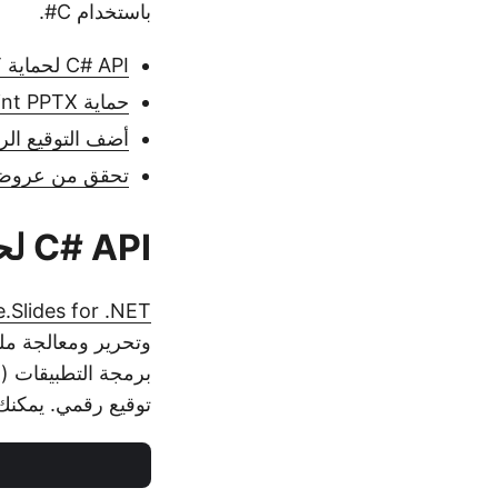
باستخدام C#.
C# API لحماية PowerPoint PPT
حماية PowerPoint PPTX بكلمة مرور
أضف التوقيع الرقمي في t PPT
تحقق من عروض PowerPoint التقديمية الموقعة ر
C# API لحماية PowerPoint PPT - تنزيل مجاني
.Slides for .NET
توقيع رقمي. يمكن