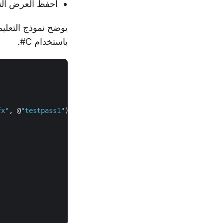
احفظ العرض الت
باستخدام C#.
fx"
, @
"testpass1"
);
