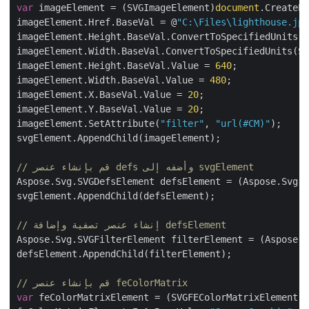
var
 imageElement = (SVGImageElement)
document
.Create
imageElement.Href.BaseVal = @
"C:\Files\lighthouse.j
imageElement.Height.BaseVal.ConvertToSpecifiedUnits(
imageElement.Width.BaseVal.ConvertToSpecifiedUnits(S
imageElement.Height.BaseVal.Value = 
640
;

imageElement.Width.BaseVal.Value = 
480
;

imageElement.X.BaseVal.Value = 
20
;

imageElement.Y.BaseVal.Value = 
20
;

imageElement.SetAttribute(
"filter"
, 
"url(#CM)"
);

svgElement.AppendChild(imageElement);

// قم بإنشاء عنصر defs وأضفه إلى svgElement
Aspose.Svg.SVGDefsElement defsElement = (Aspose.Svg
svgElement.AppendChild(defsElement);

// إنشاء عنصر تصفية وإضافة defsElement
Aspose.Svg.SVGFilterElement filterElement = (Aspose
defsElement.AppendChild(filterElement);

// قم بإنشاء عنصر feColorMatrix
var
 feColorMatrixElement = (SVGFEColorMatrixElement