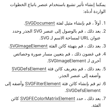
يمكننا إنشاء تأثير تشبع باستخدام عنصر باتباع الخطوات
الواردة أدناه:
أولاً ، قم بإنشاء مثيل لفئة
SVGDocument
.
بعد ذلك ، قم بالوصول إلى عنصر SVG الجذر وحدد
عنوان URL لمساحة الاسم لـ SVG.
بعد ذلك ، قم بتهيئة كائن الفئة
SVGImageElement
.
في غضون ذلك ، قم بتعيين مسار صورة وخصائص
أخرى لـ SVGImageElement.
بعد ذلك ، قم بتعريف كائن فئة
SVGDefsElement
وأضفه إلى عنصر الجذر.
ثم قم بإنشاء كائن فئة
SVGFilterElement
وأضفه إلى
SVGDefsElement.
بعد ذلك ، حدد
SVGFEColorMatrixElement
كائن
الفئة.