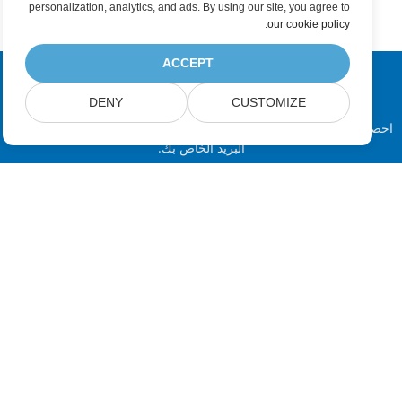
personalization, analytics, and ads. By using our site, you agree to
.
our cookie policy
ACCEPT
اشترك في Aspose تحديثات المنتج
DENY
CUSTOMIZE
احصل على رسائل إخبارية وعروض شهرية يتم توصيلها مباشرة إلى صندوق
البريد الخاص بك.
إرسال