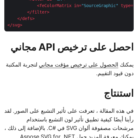
<
feColorMatrix
in
=
"SourceGraphic"
type
=
</
filter
>
</
defs
>
</
svg
>
احصل على ترخيص API مجاني
يمكنك
الحصول على ترخيص مؤقت مجاني
لتجربة المكتبة
دون قيود التقييم.
استنتاج
في هذه المقالة ، تعرفت على تأثير التشبع على الصور. لقد
رأينا أيضًا كيفية تطبيق تأثير لون التشبع باستخدام
مرشحات مصفوفة ألوان SVG في #C. بالإضافة إلى ذلك ،
يمكنك معرفة المزيد حول Aspose.SVG for .NET