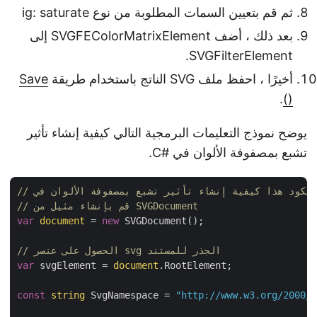
ثم قم بتعيين السمات المطلوبة من نوع ig: saturate
بعد ذلك ، أضف SVGFEColorMatrixElement إلى
SVGFilterElement.
أخيرًا ، احفظ ملف SVG الناتج باستخدام طريقة
Save
.
()
يوضح نموذج التعليمات البرمجية التالي كيفية إنشاء تأثير
تشبع بمصفوفة الألوان في #C.
// قم بإنشاء مثيل من SVGDocument
var
document
 = 
new
 SVGDocument();

// الحصول على عنصر svg الجذر للمستند
var
 svgElement = 
document
.RootElement;

const
string
 SvgNamespace = 
"http://www.w3.org/2000