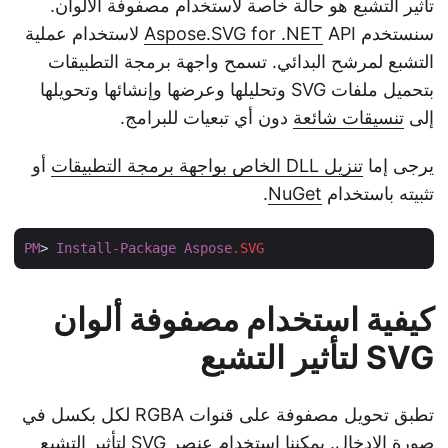
تأثير التشبع هو حالة خاصة لاستخدام مصفوفة الألوان.
سنستخدم
Aspose.SVG for .NET
API لاستخدام عملية
التشبع لمرشح البدائي. تسمح واجهة برمجة التطبيقات
بتحميل ملفات SVG وتحليلها وعرضها وإنشائها وتحويلها
إلى
تنسيقات شائعة
دون أي تبعيات للبرامج.
يرجى إما
تنزيل DLL الخاص بواجهة برمجة التطبيقات
أو
تثبيته باستخدام
NuGet
.
PM
> 
Install-Package
Aspose
.SVG
كيفية استخدام مصفوفة ألوان
SVG لتأثير التشبع
تطبق تحويل مصفوفة على قنوات RGBA لكل بكسل في
صورة الإدخال. يمكننا استخدام عنصر SVG لتأثير التشبع