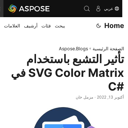
عربي
ت
ب
Home
يبحث
فئات
أرشيف
العلامات
د
ي
ل
الصفحة الرئيسية
»
Aspose.Blogs
ا
تأثير التشبع باستخدام
ل
ت
SVG Color Matrix في
ن
ق
#C
ل
أكتوبر 13, 2022
· مزمل خان