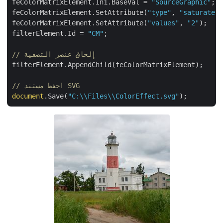
feColorMatrixElement.In1.BaseVal = 
"SourceGraphic"
;

feColorMatrixElement.SetAttribute(
"type"
, 
"saturate
feColorMatrixElement.SetAttribute(
"values"
, 
"2"
);

filterElement.Id = 
"CM"
;

// إلحاق عنصر التصفية
filterElement.AppendChild(feColorMatrixElement);

// احفظ مستند SVG
document
.Save(
"C:\\Files\\ColorEffect.svg"