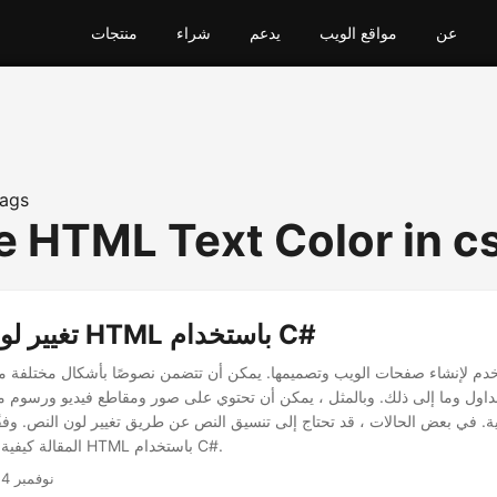
عن
مواقع الويب
يدعم
شراء
منتجات
ags
 HTML Text Color in c
تغيير لون النص في HTML باستخدام C#
جداول وما إلى ذلك. وبالمثل ، يمكن أن تحتوي على صور ومقاطع فيديو ورسوم 
ة. في بعض الحالات ، قد تحتاج إلى تنسيق النص عن طريق تغيير لون النص. وفقًا
المقالة كيفية تغيير لون النص في HTML باستخدام C#.
نوفمبر 4, 2022