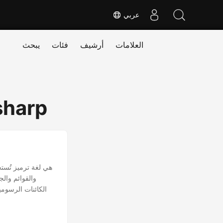
عربي
العلامات
أرشيف
فئات
يبحث
sharp
والقوائم وال
الكائنات الرسومي