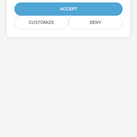
ACCEPT
CUSTOMIZE
DENY
اشترك في Aspose تحديثات المنتج
احصل على رسائل إخبارية وعروض شهرية يتم توصيلها مباشرة إلى صندوق
البريد الخاص بك.
إرسال