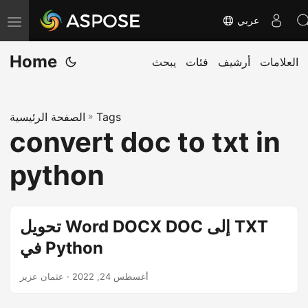
عربي
ت
ب
Home
العلامات
أرشيف
فئات
يبحث
د
ي
ل
Tags
»
الصفحة الرئيسية
ا
convert doc to txt in
ل
ت
python
ن
ق
ل
تحويل Word DOCX DOC إلى TXT
في Python
أغسطس 24, 2022
· عثمان عزيز