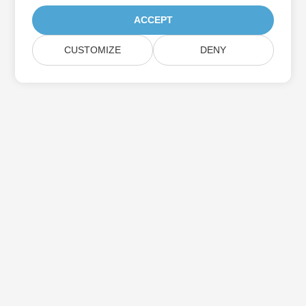
ACCEPT
CUSTOMIZE
DENY
اشترك في Aspose تحديثات المنتج
احصل على رسائل إخبارية وعروض شهرية يتم توصيلها مباشرة إلى صندوق
البريد الخاص بك.
إرسال