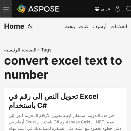
عربي
ت
ب
Home
العلامات
أرشيف
فئات
يبحث
د
ي
ل
Tags
»
الصفحة الرئيسية
ا
convert excel text to
ل
ت
number
ن
ق
ل
تحويل النص إلى رقم في Excel
باستخدام C#
في هذه التدوينة، ستتعلم كيفية تحويل الأرقام المخزنة كنص إلى
أرقام في Excel باستخدام C# مع Aspose.Cells لـ .NET. نقدم
دليل خطوة بخطوة مع أمثلة على الشيفرة لمساعدتك في أتمتة مهام