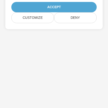
ACCEPT
CUSTOMIZE
DENY
اشترك في Aspose تحديثات المنتج
احصل على رسائل إخبارية وعروض شهرية يتم توصيلها مباشرة إلى صندوق
البريد الخاص بك.
إرسال