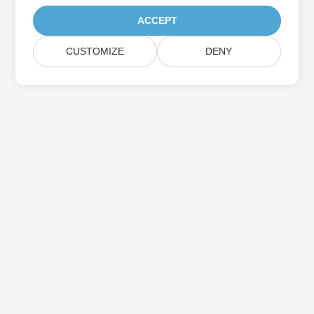
ACCEPT
CUSTOMIZE
DENY
اشترك في Aspose تحديثات المنتج
احصل على رسائل إخبارية وعروض شهرية يتم توصيلها مباشرة إلى صندوق
البريد الخاص بك.
إرسال