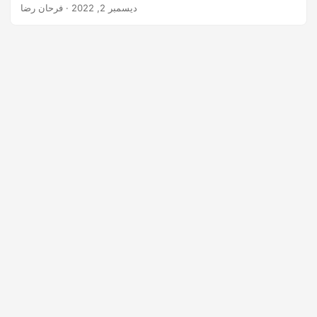
المقالة كيفية تحويل ملف GeoJSON إلى تنسيق SVG برمجيًا في
ديسمبر 2, 2022
· فرحان رضا
C#.