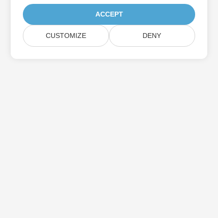
ACCEPT
CUSTOMIZE
DENY
اشترك في Aspose تحديثات المنتج
احصل على رسائل إخبارية وعروض شهرية يتم توصيلها مباشرة إلى صندوق
البريد الخاص بك.
إرسال