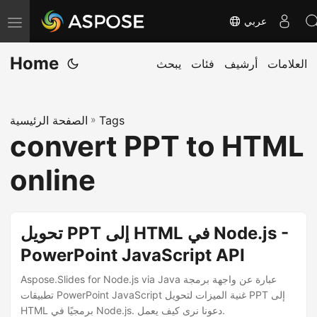
عربي
ت
ب
Home
العلامات
أرشيف
فئات
يبحث
د
ي
ل
Tags
»
الصفحة الرئيسية
ا
convert PPT to HTML
ل
ت
online
ن
ق
ل
تحويل PPT إلى HTML في Node.js -
PowerPoint JavaScript API
Aspose.Slides for Node.js via Java عبارة عن واجهة برمجة
تطبيقات PowerPoint JavaScript غنية الميزات لتحويل PPT إلى
HTML برمجيًا في Node.js. دعونا نرى كيف يعمل.