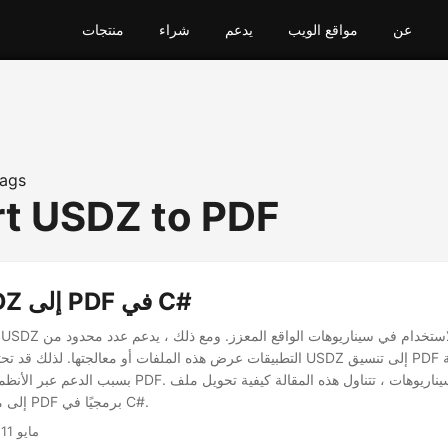
عن
مواقع الويب
يدعم
شراء
منتجات
ags
t USDZ to PDF
تحويل USDZ إلى PDF في C#
التطبيقات عرض هذه الملفات أو معالجتها. لذلك قد تحتاج إلى تحويل ملف USDZ إل
بسبب الدعم عبر الأنظمة الأساسية لملفات PDF. وفقًا لهذه ال
USDZ إلى ملف بتنسيق PDF برمجيًا في C#.
مايو 11, 2022