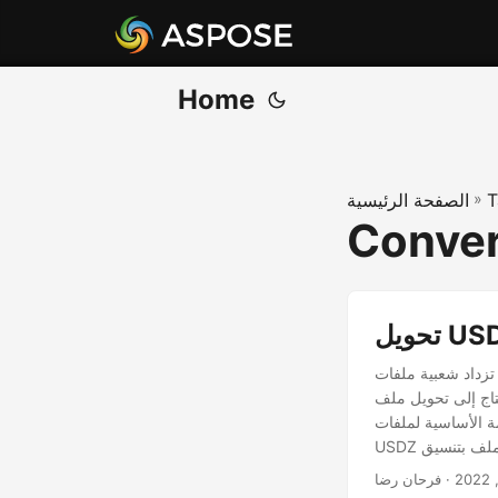
Home
T
»
الصفحة الرئيسية
Conver
تزداد شعبية ملفات USDZ نظرًا لقابليتها للاستخدام في سيناريوهات الواقع المعزز. ومع ذلك ، يدعم عدد محدود من
ى تنسيق PDF في مواقف معينة
سيناريوهات ، تتناول هذه المقالة كيفية تحويل ملف
· فرحان رضا