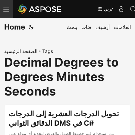
عربي
ت
ب
Home
العلامات
أرشيف
فئات
يبحث
د
ي
ل
Tags
»
الصفحة الرئيسية
ا
Decimal Degrees to
ل
ت
Degrees Minutes
ن
ق
Seconds
ل
تحويل الدرجات العشرية إلى الدرجات
الدقائق الثواني DMS في C#
يتم استخدام قيم خطوط الطول والعرض لتحديد أي موقع على