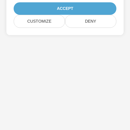
ACCEPT
CUSTOMIZE
DENY
اشترك في Aspose تحديثات المنتج
احصل على رسائل إخبارية وعروض شهرية يتم توصيلها مباشرة إلى صندوق
البريد الخاص بك.
إرسال