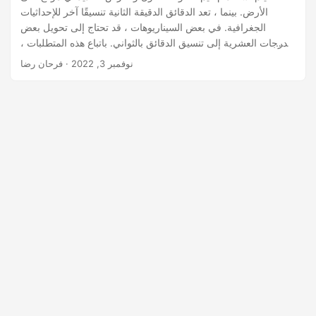
الأرض. بينما ، تعد الدقائق الدقيقة الثانية تنسيقًا آخر للإحداثيات
الجغرافية. في بعض السيناريوهات ، قد تحتاج إلى تحويل بعض
الدرجات العشرية إلى تنسيق الدقائق بالثواني. باتباع هذه المتطلبات ،
تتناول هذه المقالة كيفية تحويل الدرجات العشرية إلى الدقائق
نوفمبر 3, 2022
· فرحان رضا
الدرجات بالثواني DMS برمجيًا في C#.