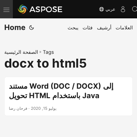
عربي
ت
ب
Home
العلامات
أرشيف
فئات
يبحث
د
ي
ل
Tags
»
الصفحة الرئيسية
ا
docx to html5
ل
ت
ن
مستند Word (DOC / DOCX) إلى
ق
تحويل HTML باستخدام Java
ل
يوليو 15, 2020
· فرحان رضا