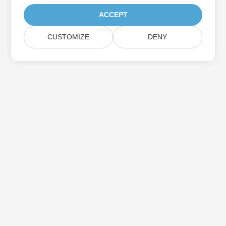
ACCEPT
CUSTOMIZE
DENY
اشترك في Aspose تحديثات المنتج
احصل على رسائل إخبارية وعروض شهرية يتم توصيلها مباشرة إلى صندوق
البريد الخاص بك.
إرسال