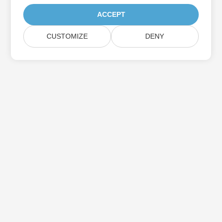
ACCEPT
CUSTOMIZE
DENY
اشترك في Aspose تحديثات المنتج
احصل على رسائل إخبارية وعروض شهرية يتم توصيلها مباشرة إلى صندوق
البريد الخاص بك.
إرسال