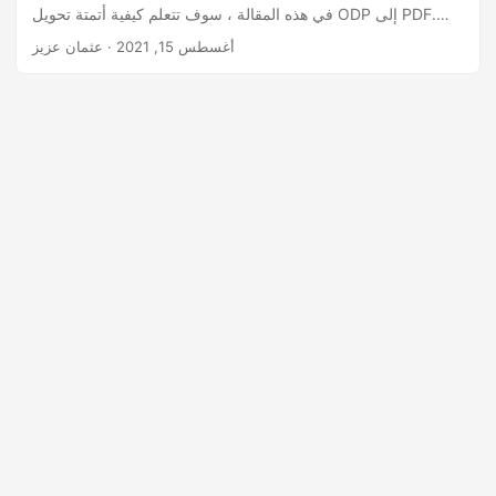
في هذه المقالة ، سوف تتعلم كيفية أتمتة تحويل ODP إلى PDF.
على وجه الخصوص ، تتناول المقالة كيفية تحويل عرض ODP إلى
أغسطس 15, 2021
· عثمان عزيز
ملف PDF برمجيًا باستخدام C#.