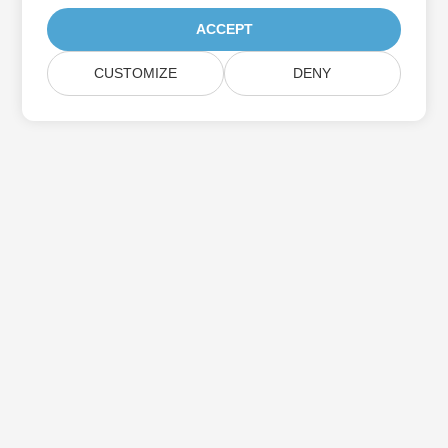
ACCEPT
CUSTOMIZE
DENY
اشترك في Aspose تحديثات المنتج
احصل على رسائل إخبارية وعروض شهرية يتم توصيلها مباشرة إلى صندوق
البريد الخاص بك.
إرسال