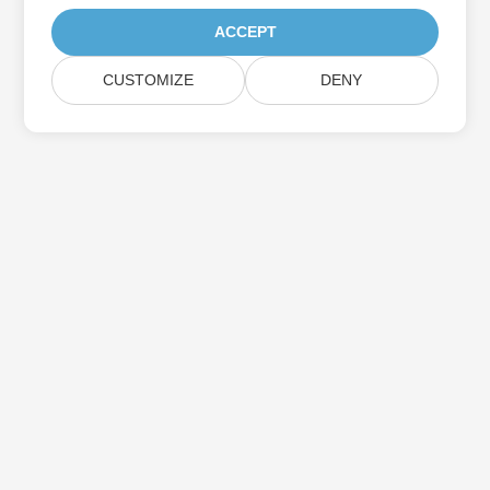
ACCEPT
CUSTOMIZE
DENY
اشترك في Aspose تحديثات المنتج
احصل على رسائل إخبارية وعروض شهرية يتم توصيلها مباشرة إلى صندوق
البريد الخاص بك.
إرسال