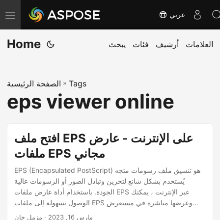
عربي
ت
ب
Home
العلامات
أرشيف
فئات
يبحث
د
ي
ل
Tags
»
الصفحة الرئيسية
ا
eps viewer online
ل
ت
ن
افتح ملف EPS على الإنترنت - عارض
ق
ملفات EPS مجاني
ل
EPS (Encapsulated PostScript) هو تنسيق ملف رسومات متجه
يُستخدم بشكل شائع لتخزين وتبادل الصور أو الرسومات عالية
الجودة. باستخدام أداة عارض ملفات EPS عبر الإنترنت ، يمكنك
الوصول بسهولة إلى ملفات EPS وعرضها مباشرة في مستعرض
الويب الخاص بك دون الحاجة إلى تنزيل أو تثبيت أي برنامج.
مارس 16, 2023
· مزمل خان