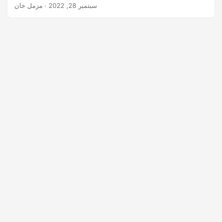
ملفات MPP إلى صور TIFF متعددة الصفحات برمجيًا. في هذه
سبتمبر 28, 2022
· مزمل خان
المقالة ، سوف نتعلم كيفية تحويل MPP إلى TIFF في #C.