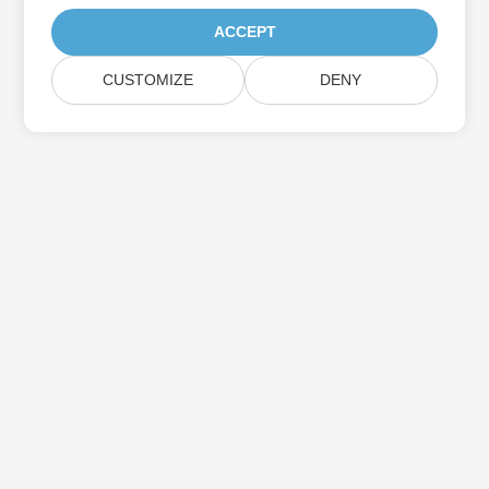
ACCEPT
CUSTOMIZE
DENY
اشترك في Aspose تحديثات المنتج
احصل على رسائل إخبارية وعروض شهرية يتم توصيلها مباشرة إلى صندوق
البريد الخاص بك.
إرسال