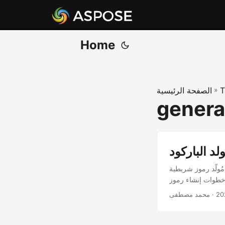
Home
T
»
الصفحة الرئيسية
genera
ة DataMatrix بلغة C# باستخدام Aspose.BarCode for .NET. يتضمن هذا الدليل مثالاً برمجياً
· محمد مصطفى