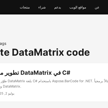
عن
مواقع الويب
يدعم
شراء
منتجات
ags
te DataMatrix code
تطوير مولد الباركود DataMatrix في C#
طوّر مُولّد رموز شريطي
وخطوات إنشاء رموز DataMatrix.
يوليو 2, 2025