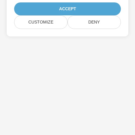
ACCEPT
CUSTOMIZE
DENY
اشترك في Aspose تحديثات المنتج
احصل على رسائل إخبارية وعروض شهرية يتم توصيلها مباشرة إلى صندوق
البريد الخاص بك.
إرسال