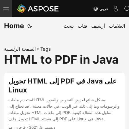
عربي
ت
ب
Home
العلامات
أرشيف
فئات
يبحث
د
ي
ل
Tags
»
الصفحة الرئيسية
ا
HTML to PDF in Java
ل
ت
ن
تحويل HTML إلى PDF في Java على
ق
Linux
ل
تُستخدم ملفات HTML بشكل شائع لعرض النصوص والصور
والرسومات وما إلى ذلك عبر الويب. في حالات معينة ، قد تحتاج إلى
تحويل ملفات HTML إلى ملفات PDF. تتناول هذه المقالة كيفية
تحويل ملف HTML إلى مستند PDF على Linux في Java.
ديسمبر 5, 2021
· فرحان رضا