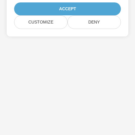
ACCEPT
CUSTOMIZE
DENY
اشترك في Aspose تحديثات المنتج
احصل على رسائل إخبارية وعروض شهرية يتم توصيلها مباشرة إلى صندوق
البريد الخاص بك.
إرسال