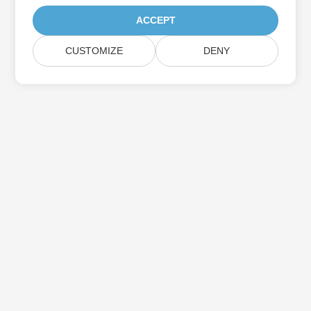
ACCEPT
CUSTOMIZE
DENY
اشترك في Aspose تحديثات المنتج
احصل على رسائل إخبارية وعروض شهرية يتم توصيلها مباشرة إلى صندوق
البريد الخاص بك.
إرسال