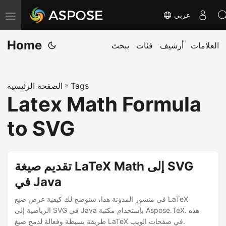
عربي
ت
ب
Home
العلامات
أرشيف
فئات
يبحث
د
ي
ل
Tags
»
الصفحة الرئيسية
ا
Latex Math Formula
ل
ت
to SVG
ن
ق
ل
تقديم صيغة LaTeX Math إلى SVG
في Java
في منشور المدونة هذا، سنوضح لك كيفية عرض صيغ LaTeX
الرياضية إلى SVG في Java باستخدام مكتبة Aspose.TeX. هذه
طريقة بسيطة وفعالة لدمج صيغ LaTeX في صفحات الويب.