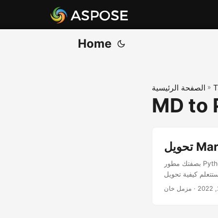
Home
T
»
الصفحة الرئيسية
MD to 
بصفتك مطور Python ، يمكنك بسهولة تحويل مستندات Markdown إلى مستندات PDF برمجيًا في تطبيقات Python
· مزمل خان