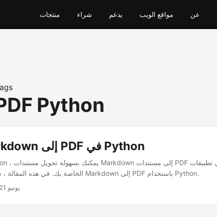
عن
مواقع الويب
يدعم
شراء
منتجات
ags
PDF Python
تحويل Markdown إلى PDF في Python
الخاصة بك. في هذه المقالة ، ستتعلم كيفية تحويل Markdown إلى PDF باستخدام Python.
يونيو 21, 2022