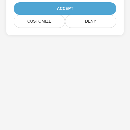
ACCEPT
CUSTOMIZE
DENY
اشترك في Aspose تحديثات المنتج
احصل على رسائل إخبارية وعروض شهرية يتم توصيلها مباشرة إلى صندوق
البريد الخاص بك.
إرسال