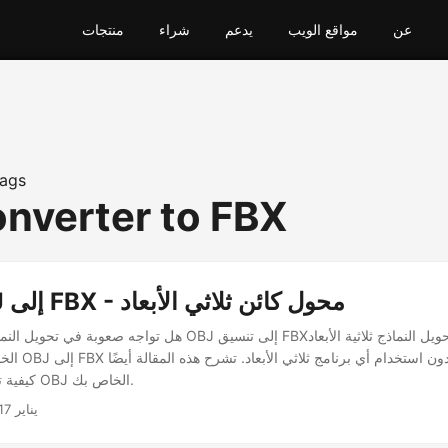
عن
مواقع الويب
يدعم
شراء
منتجات
ags
nverter to FBX
تحويل OBJ إلى FBX - محول كائن ثلاثي الأبعاد
هل تواجه صعوبة في تحويل النماذج ثلاثية الأبعاد من OBJ إلى تنسيق FBX؟
الخاصة بك بسهولة
كيفية تطوير محول ملفات OBJ الخاص بك.
يناير 17, 2023