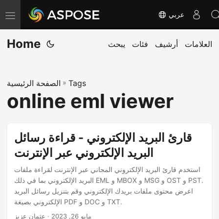
عربي
ت
ب
Home
العلامات
أرشيف
فئات
يبحث
د
ي
ل
Tags
»
الصفحة الرئيسية
ا
online eml viewer
ل
ت
ن
قارئ البريد الإلكتروني - قراءة رسائل
ق
البريد الإلكتروني عبر الإنترنت
ل
استخدم قارئ البريد الإلكتروني المجاني عبر الإنترنت لقراءة ملفات
البريد الإلكتروني بما في ذلك EML و MBOX و MSG و OST و PST.
اعرض محتوى ملفات بريدك الإلكتروني وقم بتنزيل رسائل البريد
الإلكتروني بصيغة PDF و DOC و TXT.
مايو 26, 2023
· عثمان عزيز