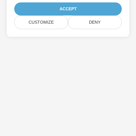
ACCEPT
CUSTOMIZE
DENY
اشترك في Aspose تحديثات المنتج
احصل على رسائل إخبارية وعروض شهرية يتم توصيلها مباشرة إلى صندوق
البريد الخاص بك.
إرسال