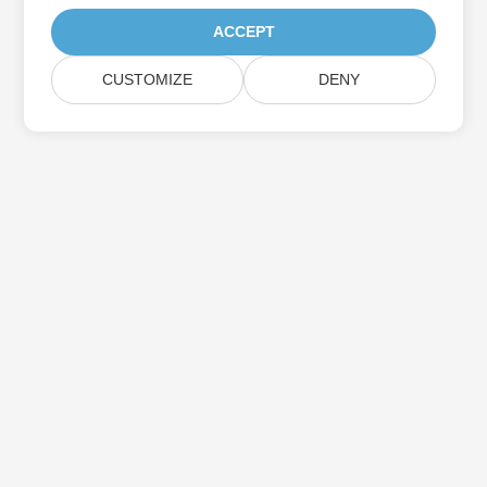
ACCEPT
CUSTOMIZE
DENY
اشترك في Aspose تحديثات المنتج
احصل على رسائل إخبارية وعروض شهرية يتم توصيلها مباشرة إلى صندوق
البريد الخاص بك.
إرسال