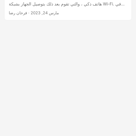
هاتف ذكي ، والتي تقوم بعد ذلك بتوصيل الجهاز بشبكة Wi-Fi. في
منشور المدونة هذا ، سنناقش كيفية إنشاء رمز الاستجابة السريعة
مارس 24, 2023
· فرحان رضا
لشبكة Wi-Fi عبر الإنترنت.