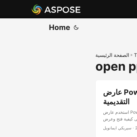
Home
T
»
الصفحة الرئيسية
open p
عارض PowerPoint PPT عبر الإنترنت - عرض عروض PPT
التقديمية
استخدم عارض PowerPoint عبر الإنترنت لفتح عرض PPT وعرضه. اعرض شرائح PowerPoint في متصفحك. تعرف
· سيريكي ايمانويل