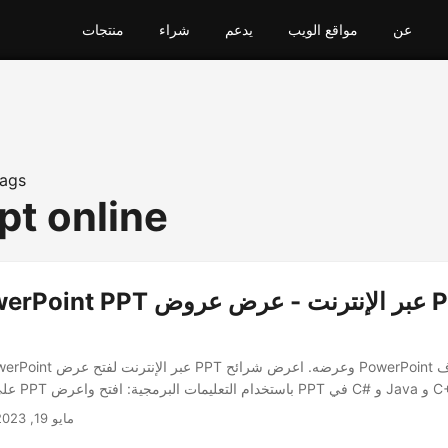
عن
مواقع الويب
يدعم
شراء
منتجات
ags
pt online
مايو 19, 2023