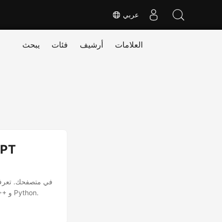
عربي
العلامات
أرشيف
فئات
يبحث
على كيفية فتح وعرض PPT باستخدام التعليمات البرمجية: افتح واعرض PPT في C# و Java و C++ و Python.