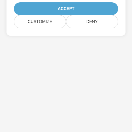
ACCEPT
CUSTOMIZE
DENY
اشترك في Aspose تحديثات المنتج
احصل على رسائل إخبارية وعروض شهرية يتم توصيلها مباشرة إلى صندوق
البريد الخاص بك.
إرسال