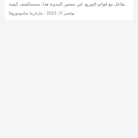
التفاعل مع قوائم التوزيع. في منشور المدونة هذا، سنستكشف كيفية
العمل مع قوائم التوزيع في ملفات Outlook PST باستخدام لغة C#.
نوفمبر 11, 2023
· مارغريتا سامودوروفا