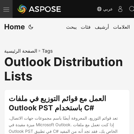
عربي
ت
ب
Home
العلامات
أرشيف
فئات
يبحث
د
ي
ل
Tags
»
الصفحة الرئيسية
ا
Outlook Distribution
ل
ت
Lists
ن
ق
ل
العمل مع قوائم التوزيع في ملفات
Outlook PST باستخدام C#
تعد قوائم التوزيع، المعروفة أيضًا باسم مجموعات جهات الاتصال،
ميزة مفيدة في Microsoft Outlook. إذا كنت تعمل مع ملفات
Outlook PST في تطبيق C# الخاص بك، فقد تجد أنه من المفيد