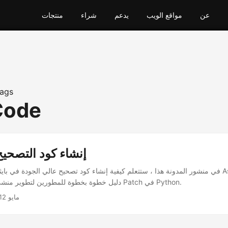
عن
مواقع الويب
يدعم
شراء
منتجات
ags
Code
إنشاء كود التصحيح
في منشور المدونة هذا ، ستتعلم كيفية إنشاء كود تصحيح عالي الجودة في بايثون باستخدام
Python. دليل خطوة بخطوة للمطورين لتطوير منشئ الباركود Patch في Python.
مايو 12, 2023