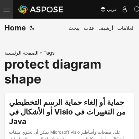
عربي
ت
ب
Home
العلامات
أرشيف
فئات
يبحث
د
ي
ل
Tags
»
الصفحة الرئيسية
ا
protect diagram
ل
ت
shape
ن
ق
ل
حماية أو إلغاء حماية الرسم التخطيطي
أو الأشكال في Visio من التغييرات في
Java
يمكن أن تحتوي ملفات Microsoft Visio على صفحات وأساطير
وأشكال وطبقات وكائنات أخرى مختلفة لإنشاء الرسوم التخطيطية.