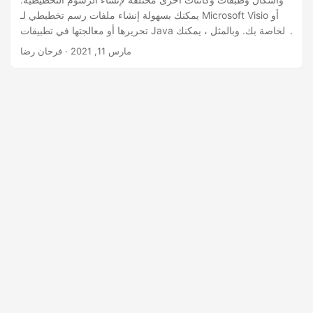
يمكنك بسهولة إنشاء ملفات رسم تخطيطي لـ Microsoft Visio أو
تحريرها أو معالجتها في تطبيقات Java الخاصة بك. وبالمثل ، يمكنك
حماية أو إلغاء حماية ملف Visio أو أشكاله لتجنب أي تغييرات على
مارس 11, 2021
· فرحان رضا
البيانات.