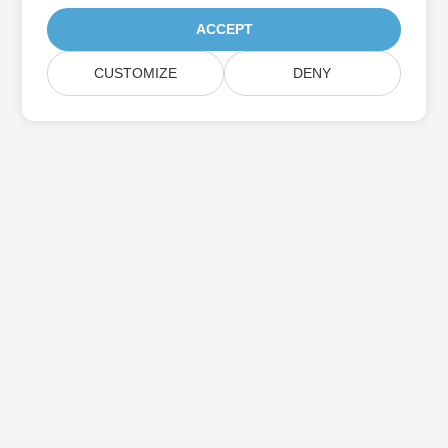
ACCEPT
CUSTOMIZE
DENY
اشترك في Aspose تحديثات المنتج
احصل على رسائل إخبارية وعروض شهرية يتم توصيلها مباشرة إلى صندوق
البريد الخاص بك.
إرسال