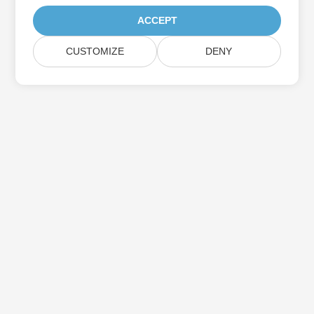
ACCEPT
CUSTOMIZE
DENY
اشترك في Aspose تحديثات المنتج
احصل على رسائل إخبارية وعروض شهرية يتم توصيلها مباشرة إلى صندوق
البريد الخاص بك.
إرسال