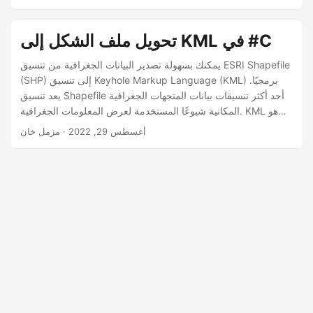
تحويل ملف الشكل إلى KML في #C
يمكنك بسهولة تصدير البيانات الجغرافية من تنسيق ESRI Shapefile
(SHP) إلى تنسيق Keyhole Markup Language (KML) برمجيًا.
يعد تنسيق Shapefile أحد أكثر تنسيقات بيانات المتجهات الجغرافية
المكانية شيوعًا المستخدمة لعرض المعلومات الجغرافية. KML هو
تنسيق مستند إلى XML ، ويستخدم لمشاركة البيانات الجغرافية مع
أغسطس 29, 2022
· مزمل خان
غير مستخدمي نظم المعلومات الجغرافية. يتم استخدام تنسيق KML
لعرض البيانات الجغرافية في برنامج Google Earth أو خرائط
Google. في هذه المقالة ، ستتعلم كيفية تحويل ملف أشكال إلى
KML في #C.