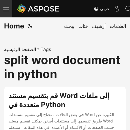
عربي
ت
ب
Home
العلامات
أرشيف
فئات
يبحث
د
ي
ل
Tags
»
الصفحة الرئيسية
ا
split word document
ل
ت
in python
ن
ق
ل
قم بتقسيم مستند Word إلى ملفات
متعددة في Python
في بعض الحالات ، تحتاج إلى تقسيم مستندات Word الكبيرة عن
طريق تقسيمها إلى مستندات أصغر. يمكنك تقسيم مستند Word
حسب الصفحات أو الأقسام أو الأعمدة. في هذه المقالة ، ستتعلم