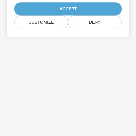
ACCEPT
CUSTOMIZE
DENY
اشترك في Aspose تحديثات المنتج
احصل على رسائل إخبارية وعروض شهرية يتم توصيلها مباشرة إلى صندوق
البريد الخاص بك.
إرسال