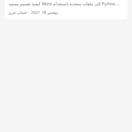
كيفية تقسيم مستند Word إلى ملفات متعددة باستخدام Python.
سيوضح الدليل التفصيلي وعينات التعليمات البرمجية كيفية تقسيم
نوفمبر 18, 2021
· عثمان عزيز
مستند Word حسب الأقسام أو الصفحات أو نطاقات الصفحات
برمجيًا.