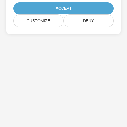
ACCEPT
CUSTOMIZE
DENY
اشترك في Aspose تحديثات المنتج
احصل على رسائل إخبارية وعروض شهرية يتم توصيلها مباشرة إلى صندوق
البريد الخاص بك.
إرسال